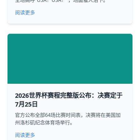
全场高呼“USA！USA！”，场面催人泪下。
阅读更多
2026世界杯赛程完整版公布：决赛定于
7月25日
官方公布全部64场比赛时间表，决赛将在美国加
州洛杉矶纪念体育场举行。
阅读更多