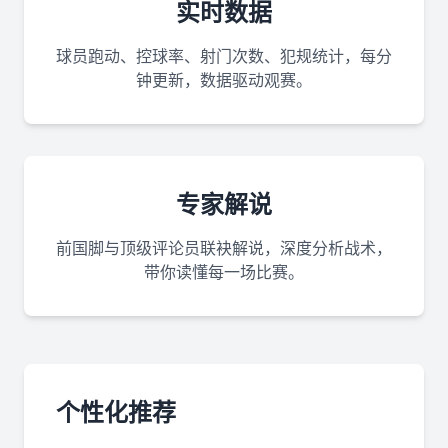
实时数据
球员跑动、控球率、射门次数、犯规统计，每分
钟更新，数据驱动观赛。
专家解说
前国脚与顶级评论员联袂解说，深度分析战术，
带你读懂每一场比赛。
个性化推荐