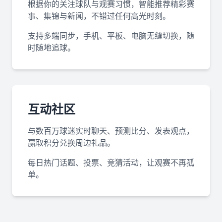
根据你的关注球队与观赛习惯，智能推荐精彩赛
事、集锦与新闻，不错过任何高光时刻。
支持多端同步，手机、平板、电脑无缝切换，随
时随地追球。
互动社区
与数百万球迷实时聊天、预测比分、发表观点，
赢取积分兑换周边礼品。
每日热门话题、投票、竞猜活动，让观赛不再孤
单。