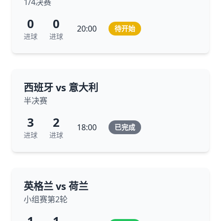
1/4决赛
0
0
20:00
待开始
进球
进球
西班牙 vs 意大利
半决赛
3
2
18:00
已完成
进球
进球
英格兰 vs 荷兰
小组赛第2轮
1
1