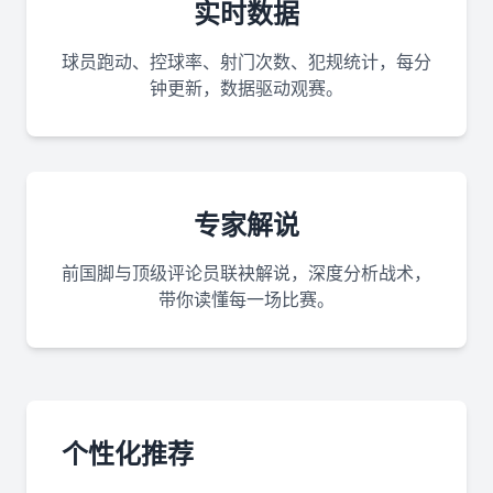
实时数据
球员跑动、控球率、射门次数、犯规统计，每分
钟更新，数据驱动观赛。
专家解说
前国脚与顶级评论员联袂解说，深度分析战术，
带你读懂每一场比赛。
个性化推荐