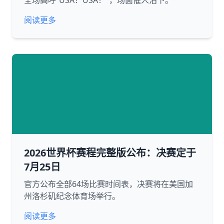
全场高呼“USA！USA！”，场面催人泪下。
阅读更多
2026世界杯赛程完整版公布：决赛定于
7月25日
官方公布全部64场比赛时间表，决赛将在美国加
州洛杉矶纪念体育场举行。
阅读更多