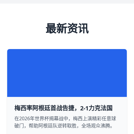
最新资讯
梅西率阿根廷首战告捷，2-1力克法国
在2026年世界杯揭幕战中，梅西上演精彩任意球
破门，帮助阿根廷队逆转取胜，全场观众沸腾。