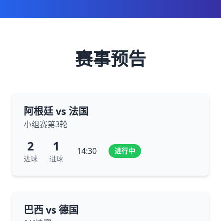
赛事预告
阿根廷 vs 法国
小组赛第3轮
2
1
14:30
进行中
进球
进球
巴西 vs 德国