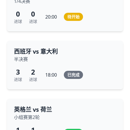
1/4决赛
0
0
20:00
待开始
进球
进球
西班牙 vs 意大利
半决赛
3
2
18:00
已完成
进球
进球
英格兰 vs 荷兰
小组赛第2轮
1
1