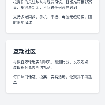
根据你的关注球队与观赛习惯，智能推荐精彩赛
事、集锦与新闻，不错过任何高光时刻。
支持多端同步，手机、平板、电脑无缝切换，随
时随地追球。
互动社区
与数百万球迷实时聊天、预测比分、发表观点，
赢取积分兑换周边礼品。
每日热门话题、投票、竞猜活动，让观赛不再孤
单。