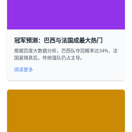
冠军预测：巴西与法国成最大热门
根据百度大数据分析，巴西队夺冠概率达34%，法
国紧随其后，传统强队仍占主导。
阅读更多