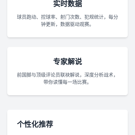
实时数据
球员跑动、控球率、射门次数、犯规统计，每分
钟更新，数据驱动观赛。
专家解说
前国脚与顶级评论员联袂解说，深度分析战术，
带你读懂每一场比赛。
个性化推荐