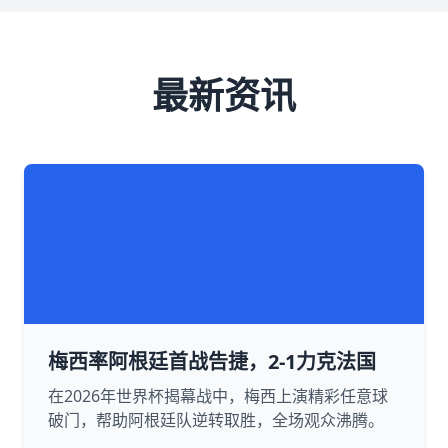
最新资讯
梅西率阿根廷首战告捷，2-1力克法国
在2026年世界杯揭幕战中，梅西上演精彩任意球
破门，帮助阿根廷队逆转取胜，全场观众沸腾。