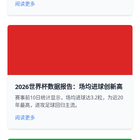
阅读更多
2026世界杯数据报告：场均进球创新高
赛事前10日统计显示，场均进球达3.2粒，为近20
年最高，进攻足球回归主流。
阅读更多