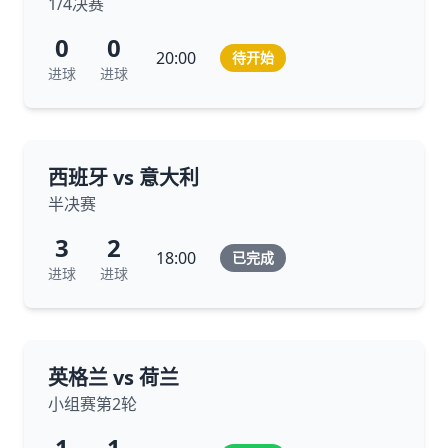
1/4决赛
0
0
20:00
待开始
进球
进球
西班牙 vs 意大利
半决赛
3
2
18:00
已完成
进球
进球
英格兰 vs 荷兰
小组赛第2轮
1
1