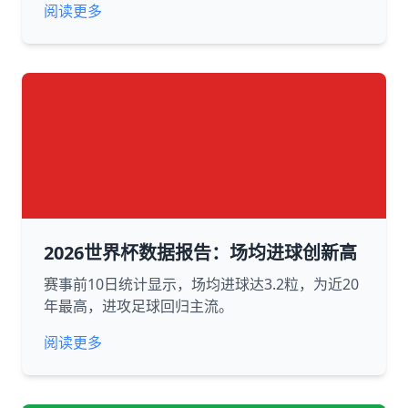
阅读更多
2026世界杯数据报告：场均进球创新高
赛事前10日统计显示，场均进球达3.2粒，为近20
年最高，进攻足球回归主流。
阅读更多