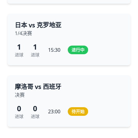
日本 vs 克罗地亚
1/4决赛
1
1
15:30
进行中
进球
进球
摩洛哥 vs 西班牙
决赛
0
0
23:00
待开始
进球
进球