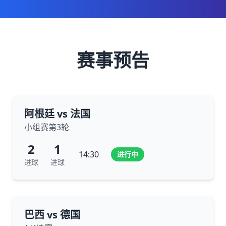
赛事预告
阿根廷 vs 法国
小组赛第3轮
2
1
14:30
进行中
进球
进球
巴西 vs 德国