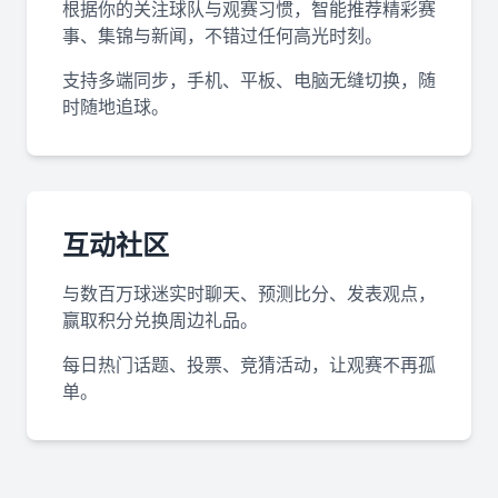
根据你的关注球队与观赛习惯，智能推荐精彩赛
事、集锦与新闻，不错过任何高光时刻。
支持多端同步，手机、平板、电脑无缝切换，随
时随地追球。
互动社区
与数百万球迷实时聊天、预测比分、发表观点，
赢取积分兑换周边礼品。
每日热门话题、投票、竞猜活动，让观赛不再孤
单。