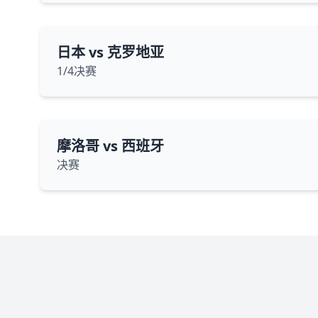
日本 vs 克罗地亚
1/4决赛
摩洛哥 vs 西班牙
决赛