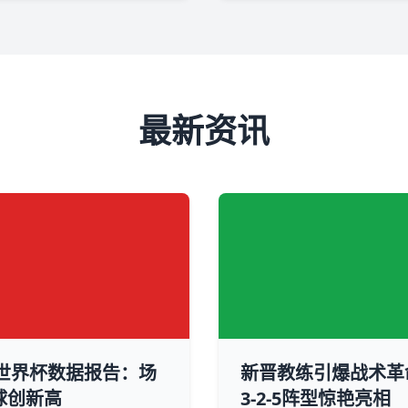
最新资讯
6世界杯数据报告：场
新晋教练引爆战术革
球创新高
3-2-5阵型惊艳亮相