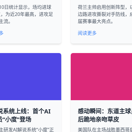
10日统计显示，场均进球
荷兰主帅启用创新阵型，
2粒，为近20年最高，进攻足
边路进攻撕裂对手防线，
主流。
届赛事最大亮点。
多
阅读更多
说系统上线：首个AI
感动瞬间：东道主球
员“小度”登场
后跪地亲吻草皮
主研发AI解说系统“小度”正
美国队在主场战胜墨西哥