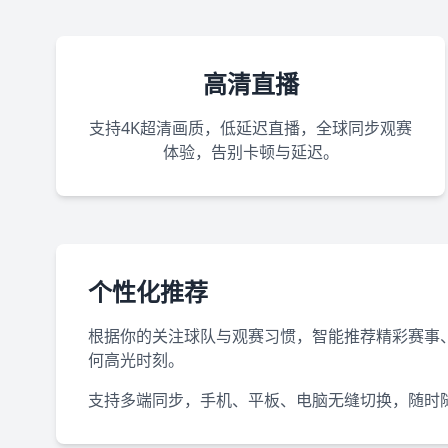
高清直播
支持4K超清画质，低延迟直播，全球同步观赛
体验，告别卡顿与延迟。
个性化推荐
根据你的关注球队与观赛习惯，智能推荐精彩赛事
何高光时刻。
支持多端同步，手机、平板、电脑无缝切换，随时