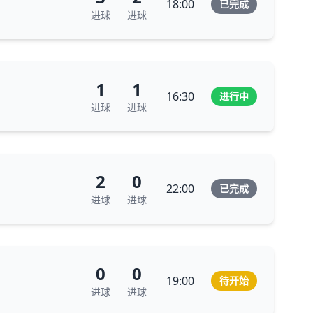
18:00
已完成
进球
进球
1
1
16:30
进行中
进球
进球
2
0
22:00
已完成
进球
进球
0
0
19:00
待开始
进球
进球