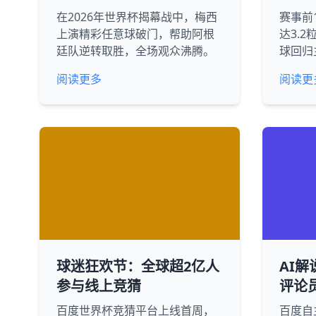
在2026年世界杯揭幕战中，梅西
赛事前
上演精彩任意球破门，帮助阿根
达3.
廷队逆转取胜，全场观众沸腾。
球回归
阅读更多
阅读更
球迷狂欢节：全球超2亿人
AI解
参与线上竞猜
评论
百度世界杯竞猜平台上线首周，
百度自