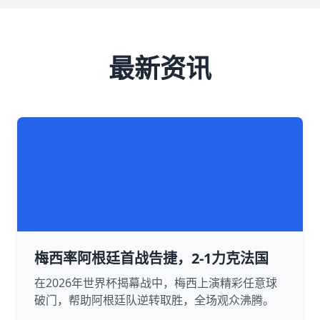
最新资讯
梅西率阿根廷首战告捷，2-1力克法国
在2026年世界杯揭幕战中，梅西上演精彩任意球
破门，帮助阿根廷队逆转取胜，全场观众沸腾。