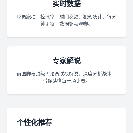
实时数据
球员跑动、控球率、射门次数、犯规统计，每分
钟更新，数据驱动观赛。
专家解说
前国脚与顶级评论员联袂解说，深度分析战术，
带你读懂每一场比赛。
个性化推荐