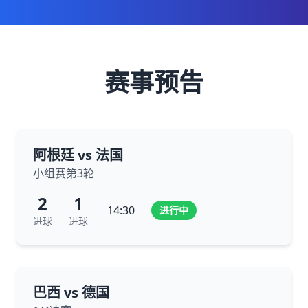
赛事预告
阿根廷 vs 法国
小组赛第3轮
2
1
14:30
进行中
进球
进球
巴西 vs 德国