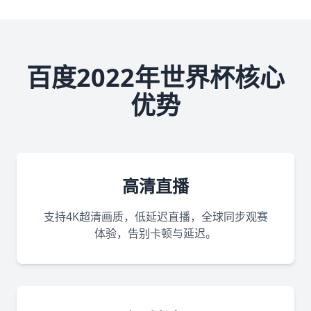
百度2022年世界杯核心
优势
高清直播
支持4K超清画质，低延迟直播，全球同步观赛
体验，告别卡顿与延迟。