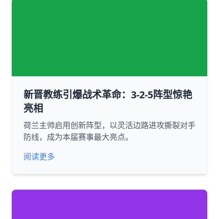
新晋教练引爆战术革命：3-2-5阵型惊艳
亮相
荷兰主帅启用创新阵型，以灵活边路进攻撕裂对手
防线，成为本届赛事最大亮点。
阅读更多