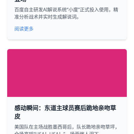
百度自主研发AI解说系统“小度”正式投入使用，精
准分析战术并实时生成解说词。
阅读更多
感动瞬间：东道主球员赛后跪地亲吻草
皮
美国队在主场战胜墨西哥后，队长跪地亲吻草坪，