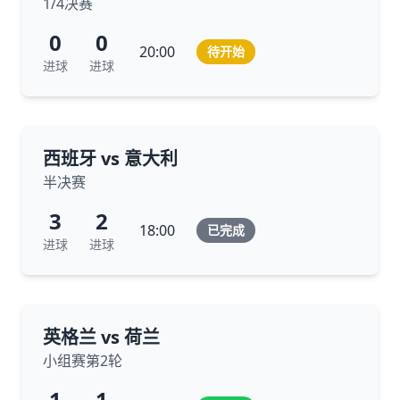
1/4决赛
0
0
20:00
待开始
进球
进球
西班牙 vs 意大利
半决赛
3
2
18:00
已完成
进球
进球
英格兰 vs 荷兰
小组赛第2轮
1
1