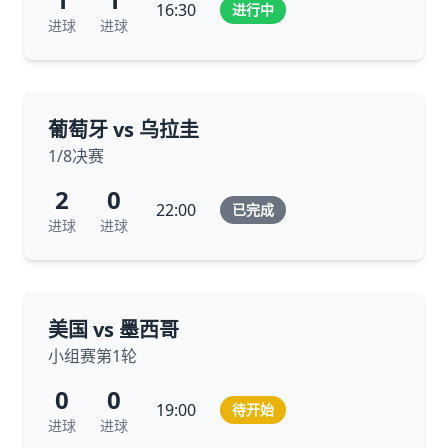
16:30
进行中
进球
进球
葡萄牙 vs 乌拉圭
1/8决赛
2
0
22:00
已完成
进球
进球
美国 vs 墨西哥
小组赛第1轮
0
0
19:00
待开始
进球
进球