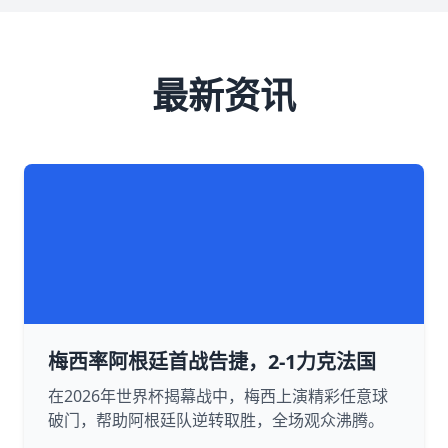
最新资讯
梅西率阿根廷首战告捷，2-1力克法国
在2026年世界杯揭幕战中，梅西上演精彩任意球
破门，帮助阿根廷队逆转取胜，全场观众沸腾。