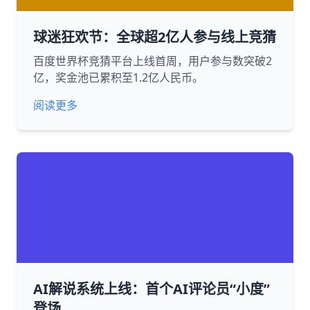
球迷狂欢节：全球超2亿人参与线上竞猜
百度世界杯竞猜平台上线首周，用户参与数突破2
亿，奖金池已累积至1.2亿人民币。
阅读更多
AI解说系统上线：首个AI评论员“小度”
登场