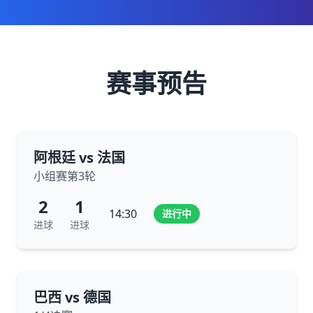
赛事预告
阿根廷 vs 法国
小组赛第3轮
2
1
14:30
进行中
进球
进球
巴西 vs 德国