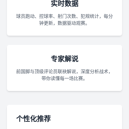
实时数据
球员跑动、控球率、射门次数、犯规统计，每分
钟更新，数据驱动观赛。
专家解说
前国脚与顶级评论员联袂解说，深度分析战术，
带你读懂每一场比赛。
个性化推荐