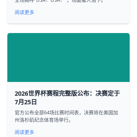
全场高呼“USA！USA！”，场面催人泪下。
阅读更多
2026世界杯赛程完整版公布：决赛定于
7月25日
官方公布全部64场比赛时间表，决赛将在美国加
州洛杉矶纪念体育场举行。
阅读更多