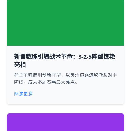
新晋教练引爆战术革命：3-2-5阵型惊艳
亮相
荷兰主帅启用创新阵型，以灵活边路进攻撕裂对手
防线，成为本届赛事最大亮点。
阅读更多