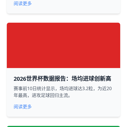
阅读更多
2026世界杯数据报告：场均进球创新高
赛事前10日统计显示，场均进球达3.2粒，为近20
年最高，进攻足球回归主流。
阅读更多