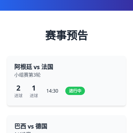
赛事预告
阿根廷 vs 法国
小组赛第3轮
2
1
14:30
进行中
进球
进球
巴西 vs 德国