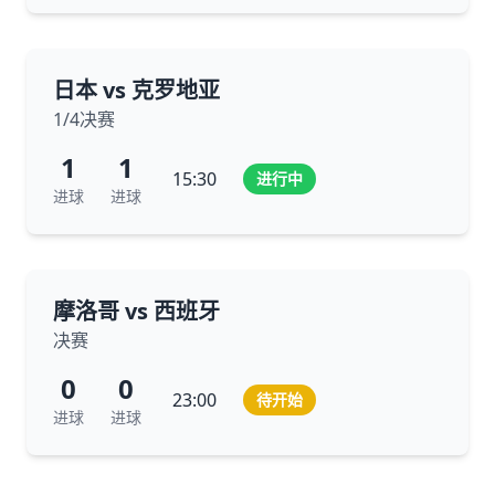
日本 vs 克罗地亚
1/4决赛
1
1
15:30
进行中
进球
进球
摩洛哥 vs 西班牙
决赛
0
0
23:00
待开始
进球
进球