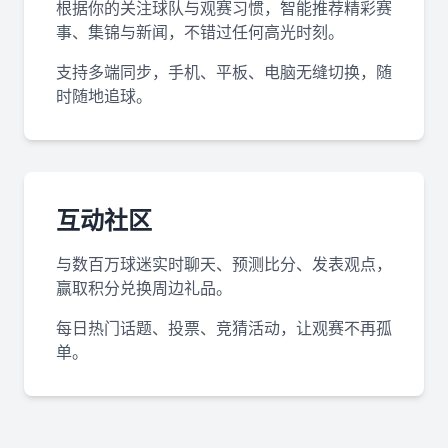
根据你的关注球队与观赛习惯，智能推荐精彩赛
事、集锦与新闻，不错过任何高光时刻。
支持多端同步，手机、平板、电脑无缝切换，随
时随地追球。
互动社区
与数百万球迷实时聊天、预测比分、发表观点，
赢取积分兑换周边礼品。
每日热门话题、投票、竞猜活动，让观赛不再孤
单。