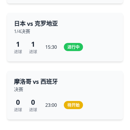
日本 vs 克罗地亚
1/4决赛
1
1
15:30
进行中
进球
进球
摩洛哥 vs 西班牙
决赛
0
0
23:00
待开始
进球
进球