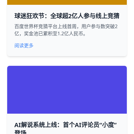
球迷狂欢节：全球超2亿人参与线上竞猜
百度世界杯竞猜平台上线首周，用户参与数突破2
亿，奖金池已累积至1.2亿人民币。
阅读更多
AI解说系统上线：首个AI评论员“小度”
登场