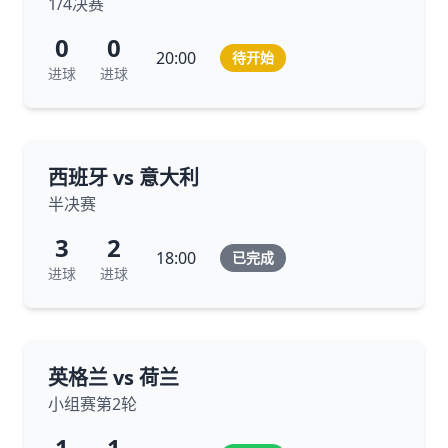
1/4决赛
0
0
20:00
待开始
进球
进球
西班牙 vs 意大利
半决赛
3
2
18:00
已完成
进球
进球
英格兰 vs 荷兰
小组赛第2轮
1
1