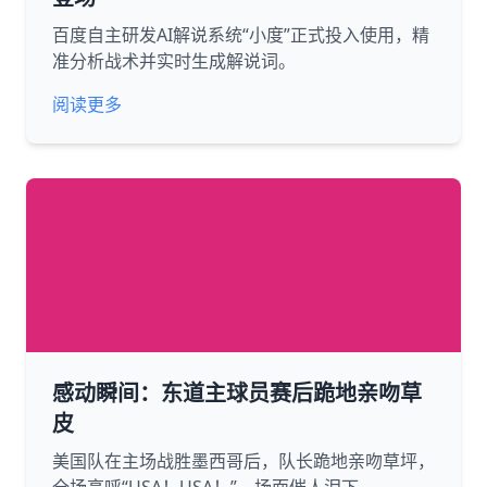
百度自主研发AI解说系统“小度”正式投入使用，精
准分析战术并实时生成解说词。
阅读更多
感动瞬间：东道主球员赛后跪地亲吻草
皮
美国队在主场战胜墨西哥后，队长跪地亲吻草坪，