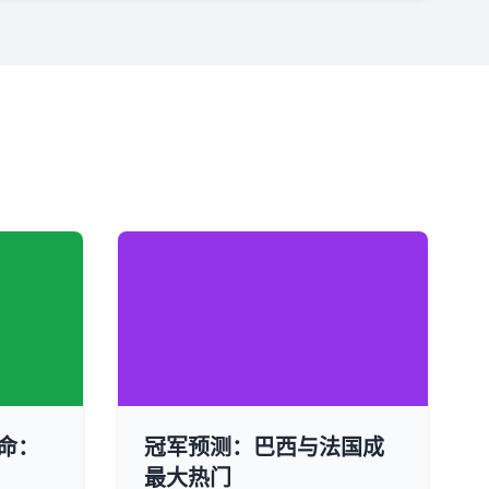
命：
冠军预测：巴西与法国成
最大热门