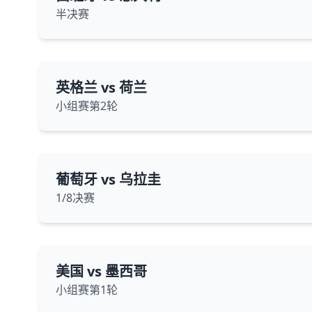
半决赛
英格兰 vs 荷兰
小组赛第2轮
葡萄牙 vs 乌拉圭
1/8决赛
美国 vs 墨西哥
小组赛第1轮