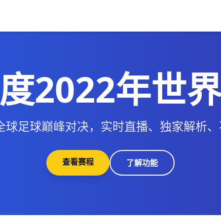
度2022年世
年全球足球巅峰对决，实时直播、独家解析
查看赛程
了解功能