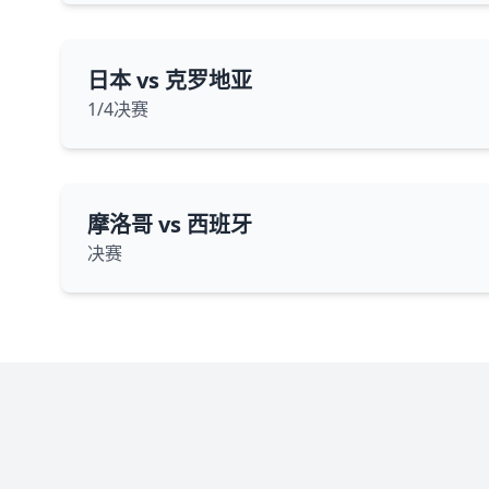
日本 vs 克罗地亚
1/4决赛
摩洛哥 vs 西班牙
决赛