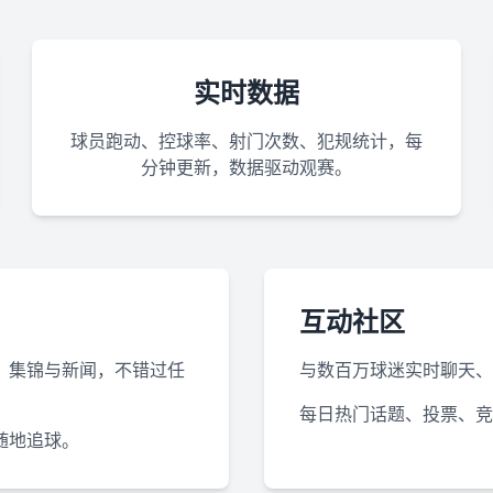
实时数据
球员跑动、控球率、射门次数、犯规统计，每
分钟更新，数据驱动观赛。
互动社区
、集锦与新闻，不错过任
与数百万球迷实时聊天、
每日热门话题、投票、竞
随地追球。