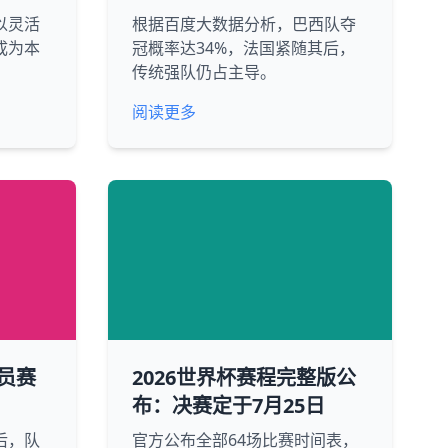
以灵活
根据百度大数据分析，巴西队夺
成为本
冠概率达34%，法国紧随其后，
传统强队仍占主导。
阅读更多
员赛
2026世界杯赛程完整版公
布：决赛定于7月25日
后，队
官方公布全部64场比赛时间表，