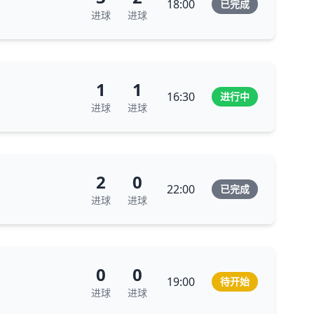
18:00
已完成
进球
进球
1
1
16:30
进行中
进球
进球
2
0
22:00
已完成
进球
进球
0
0
19:00
待开始
进球
进球