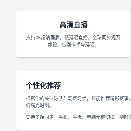
高清直播
支持4K超清画质，低延迟直播，全球同步观赛
体验，告别卡顿与延迟。
个性化推荐
根据你的关注球队与观赛习惯，智能推荐精彩赛事
何高光时刻。
支持多端同步，手机、平板、电脑无缝切换，随时