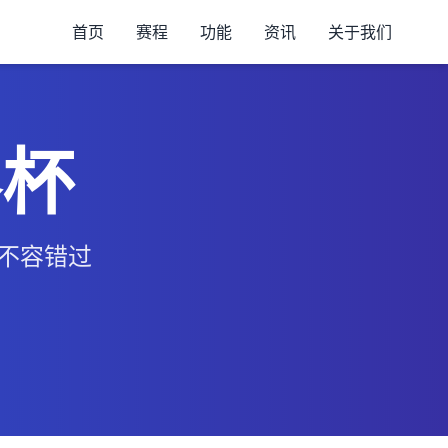
首页
赛程
功能
资讯
关于我们
界杯
、不容错过