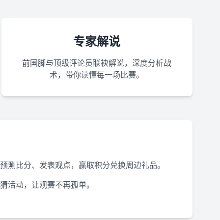
专家解说
前国脚与顶级评论员联袂解说，深度分析战
术，带你读懂每一场比赛。
预测比分、发表观点，赢取积分兑换周边礼品。
猜活动，让观赛不再孤单。