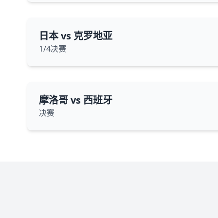
日本 vs 克罗地亚
1/4决赛
摩洛哥 vs 西班牙
决赛