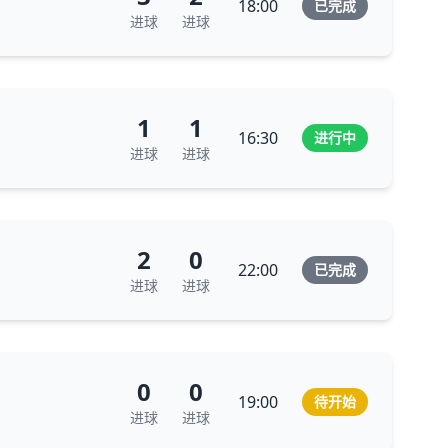
18:00
已完成
进球
进球
1
1
16:30
进行中
进球
进球
2
0
22:00
已完成
进球
进球
0
0
19:00
待开始
进球
进球