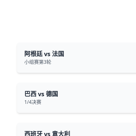
阿根廷 vs 法国
小组赛第3轮
巴西 vs 德国
1/4决赛
西班牙 vs 意大利