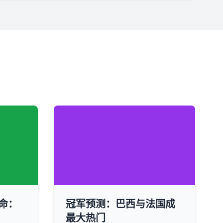
命：
冠军预测：巴西与法国成
最大热门