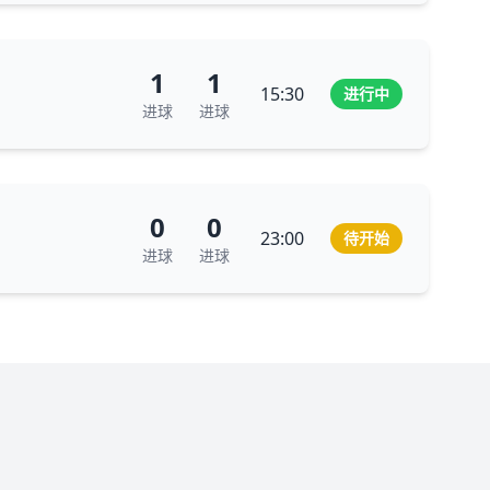
1
1
15:30
进行中
进球
进球
0
0
23:00
待开始
进球
进球