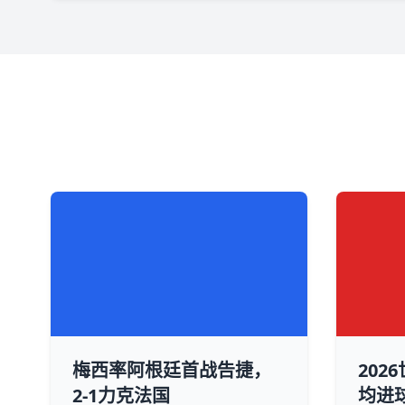
梅西率阿根廷首战告捷，
202
2-1力克法国
均进