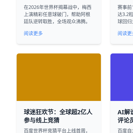
在2026年世界杯揭幕战中，梅西
赛事前
上演精彩任意球破门，帮助阿根
达3.
廷队逆转取胜，全场观众沸腾。
球回归
阅读更多
阅读更
球迷狂欢节：全球超2亿人
AI解
参与线上竞猜
评论
百度世界杯竞猜平台上线首周，
百度自