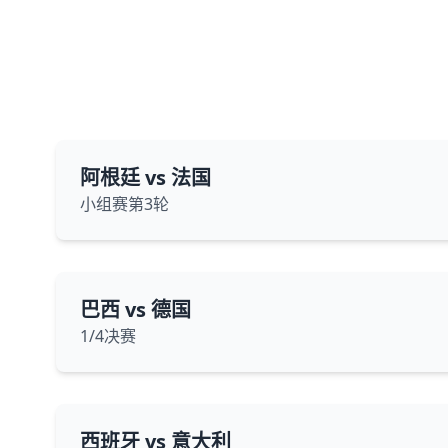
阿根廷 vs 法国
小组赛第3轮
巴西 vs 德国
1/4决赛
西班牙 vs 意大利