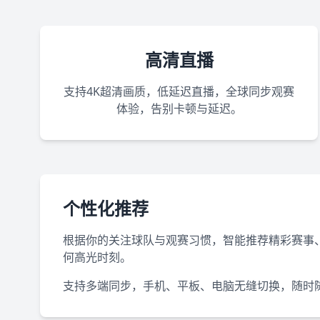
高清直播
支持4K超清画质，低延迟直播，全球同步观赛
体验，告别卡顿与延迟。
个性化推荐
根据你的关注球队与观赛习惯，智能推荐精彩赛事
何高光时刻。
支持多端同步，手机、平板、电脑无缝切换，随时