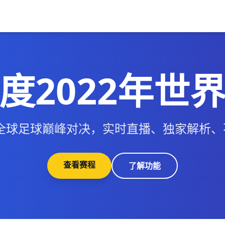
度2022年世
年全球足球巅峰对决，实时直播、独家解析
查看赛程
了解功能