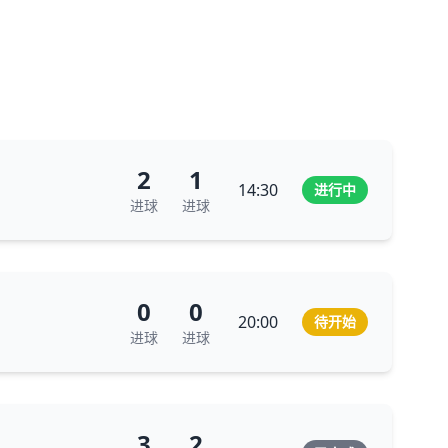
2
1
14:30
进行中
进球
进球
0
0
20:00
待开始
进球
进球
3
2