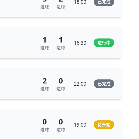
18:00
已完成
进球
进球
1
1
16:30
进行中
进球
进球
2
0
22:00
已完成
进球
进球
0
0
19:00
待开始
进球
进球