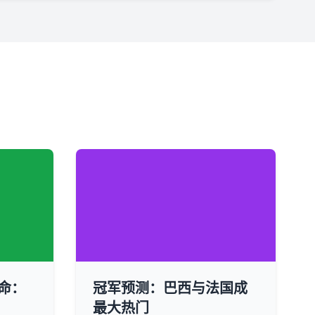
命：
冠军预测：巴西与法国成
最大热门