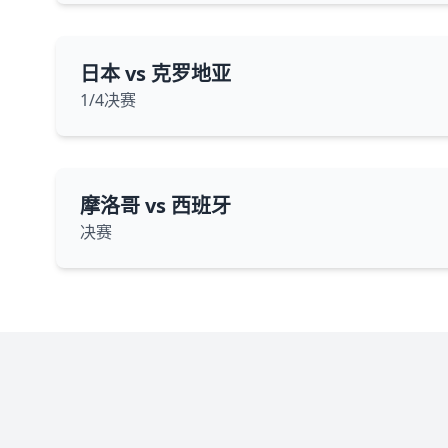
日本 vs 克罗地亚
1/4决赛
摩洛哥 vs 西班牙
决赛