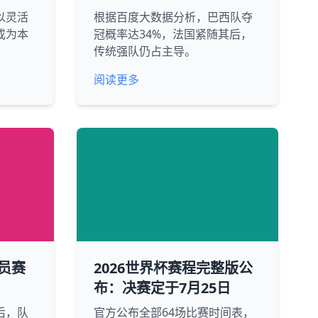
以灵活
根据百度大数据分析，巴西队夺
成为本
冠概率达34%，法国紧随其后，
传统强队仍占主导。
阅读更多
员赛
2026世界杯赛程完整版公
布：决赛定于7月25日
后，队
官方公布全部64场比赛时间表，