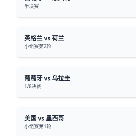
半决赛
英格兰 vs 荷兰
小组赛第2轮
葡萄牙 vs 乌拉圭
1/8决赛
美国 vs 墨西哥
小组赛第1轮