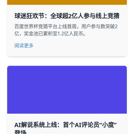
球迷狂欢节：全球超2亿人参与线上竞猜
百度世界杯竞猜平台上线首周，用户参与数突破2
亿，奖金池已累积至1.2亿人民币。
阅读更多
AI解说系统上线：首个AI评论员“小度”
登场