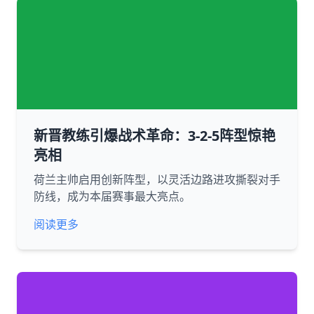
新晋教练引爆战术革命：3-2-5阵型惊艳
亮相
荷兰主帅启用创新阵型，以灵活边路进攻撕裂对手
防线，成为本届赛事最大亮点。
阅读更多