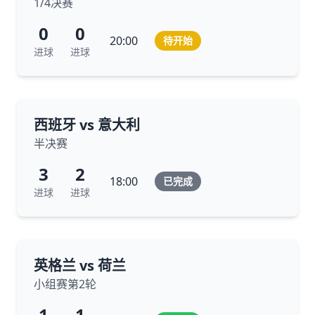
1/4决赛
0
0
20:00
待开始
进球
进球
西班牙 vs 意大利
半决赛
3
2
18:00
已完成
进球
进球
英格兰 vs 荷兰
小组赛第2轮
1
1