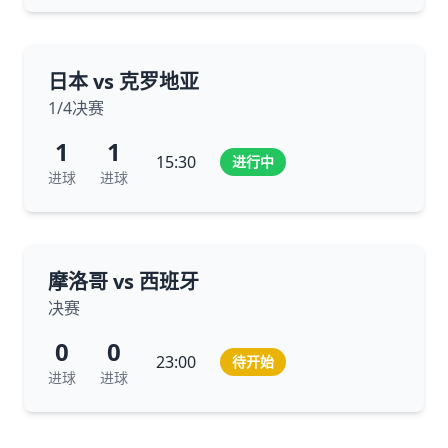
日本 vs 克罗地亚
1/4决赛
1
1
15:30
进行中
进球
进球
摩洛哥 vs 西班牙
决赛
0
0
23:00
待开始
进球
进球