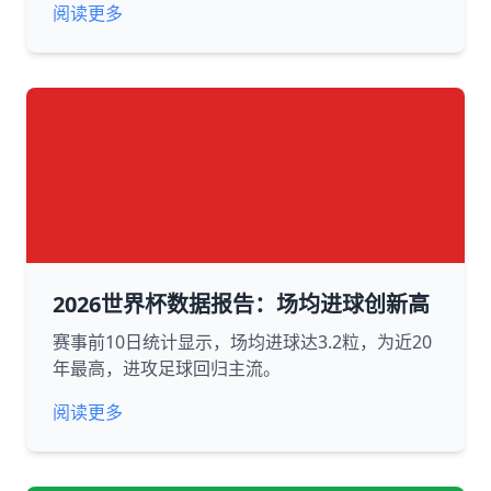
阅读更多
2026世界杯数据报告：场均进球创新高
赛事前10日统计显示，场均进球达3.2粒，为近20
年最高，进攻足球回归主流。
阅读更多