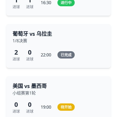
16:30
进行中
进球
进球
葡萄牙 vs 乌拉圭
1/8决赛
2
0
22:00
已完成
进球
进球
美国 vs 墨西哥
小组赛第1轮
0
0
19:00
待开始
进球
进球