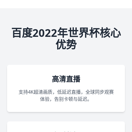
百度2022年世界杯核心
优势
高清直播
支持4K超清画质，低延迟直播，全球同步观赛
体验，告别卡顿与延迟。