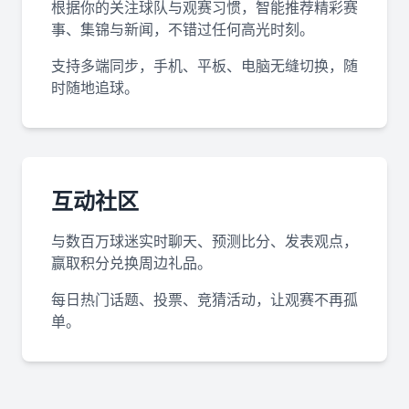
根据你的关注球队与观赛习惯，智能推荐精彩赛
事、集锦与新闻，不错过任何高光时刻。
支持多端同步，手机、平板、电脑无缝切换，随
时随地追球。
互动社区
与数百万球迷实时聊天、预测比分、发表观点，
赢取积分兑换周边礼品。
每日热门话题、投票、竞猜活动，让观赛不再孤
单。