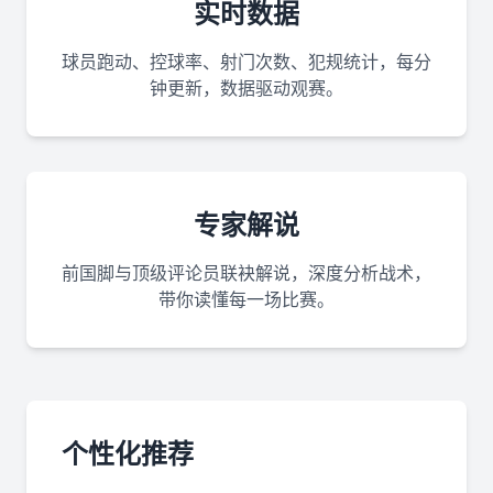
实时数据
球员跑动、控球率、射门次数、犯规统计，每分
钟更新，数据驱动观赛。
专家解说
前国脚与顶级评论员联袂解说，深度分析战术，
带你读懂每一场比赛。
个性化推荐