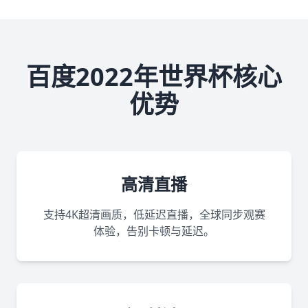
百度2022年世界杯核心
优势
高清直播
支持4K超清画质，低延迟直播，全球同步观赛
体验，告别卡顿与延迟。