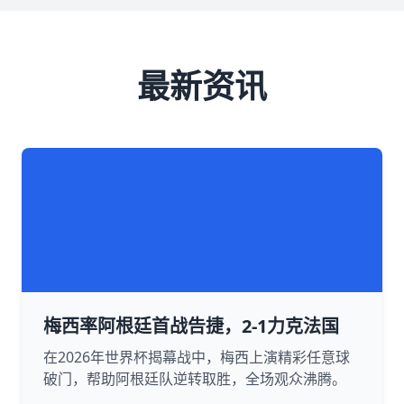
最新资讯
梅西率阿根廷首战告捷，2-1力克法国
在2026年世界杯揭幕战中，梅西上演精彩任意球
破门，帮助阿根廷队逆转取胜，全场观众沸腾。