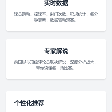
实时数据
球员跑动、控球率、射门次数、犯规统计，每分
钟更新，数据驱动观赛。
专家解说
前国脚与顶级评论员联袂解说，深度分析战术，
带你读懂每一场比赛。
个性化推荐