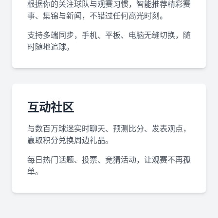
根据你的关注球队与观赛习惯，智能推荐精彩赛
事、集锦与新闻，不错过任何高光时刻。
支持多端同步，手机、平板、电脑无缝切换，随
时随地追球。
互动社区
与数百万球迷实时聊天、预测比分、发表观点，
赢取积分兑换周边礼品。
每日热门话题、投票、竞猜活动，让观赛不再孤
单。