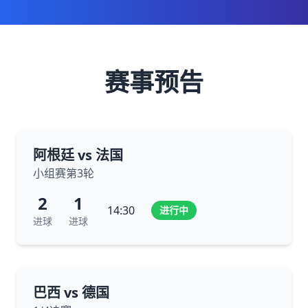
赛事预告
阿根廷 vs 法国
小组赛第3轮
2
1
14:30
进行中
进球
进球
巴西 vs 德国