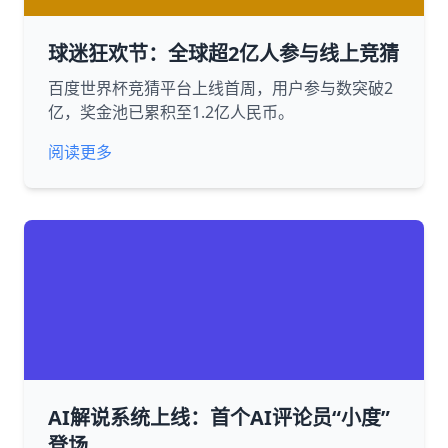
球迷狂欢节：全球超2亿人参与线上竞猜
百度世界杯竞猜平台上线首周，用户参与数突破2
亿，奖金池已累积至1.2亿人民币。
阅读更多
AI解说系统上线：首个AI评论员“小度”
登场