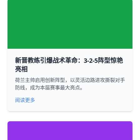
新晋教练引爆战术革命：3-2-5阵型惊艳
亮相
荷兰主帅启用创新阵型，以灵活边路进攻撕裂对手
防线，成为本届赛事最大亮点。
阅读更多