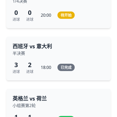
1/4决赛
0
0
20:00
待开始
进球
进球
西班牙 vs 意大利
半决赛
3
2
18:00
已完成
进球
进球
英格兰 vs 荷兰
小组赛第2轮
1
1