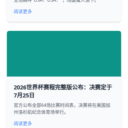
全场高呼“USA！USA！”，场面催人泪下。
阅读更多
2026世界杯赛程完整版公布：决赛定于
7月25日
官方公布全部64场比赛时间表，决赛将在美国加
州洛杉矶纪念体育场举行。
阅读更多