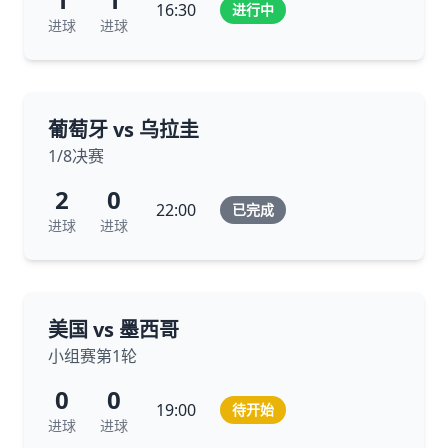
16:30
进行中
进球
进球
葡萄牙 vs 乌拉圭
1/8决赛
2
0
22:00
已完成
进球
进球
美国 vs 墨西哥
小组赛第1轮
0
0
19:00
待开始
进球
进球