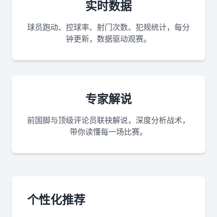
实时数据
球员跑动、控球率、射门次数、犯规统计，每分
钟更新，数据驱动观赛。
专家解说
前国脚与顶级评论员联袂解说，深度分析战术，
带你读懂每一场比赛。
个性化推荐