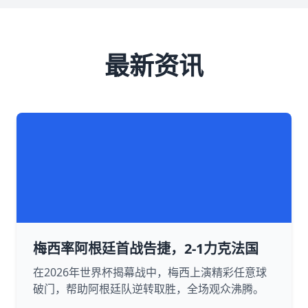
最新资讯
梅西率阿根廷首战告捷，2-1力克法国
在2026年世界杯揭幕战中，梅西上演精彩任意球
破门，帮助阿根廷队逆转取胜，全场观众沸腾。