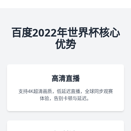
百度2022年世界杯核心
优势
高清直播
支持4K超清画质，低延迟直播，全球同步观赛
体验，告别卡顿与延迟。