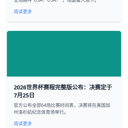
全场高呼“USA！USA！”，场面催人泪下。
阅读更多
2026世界杯赛程完整版公布：决赛定于
7月25日
官方公布全部64场比赛时间表，决赛将在美国加
州洛杉矶纪念体育场举行。
阅读更多