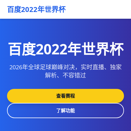
百度2022年世界杯
百度2022年世界杯
2026年全球足球巅峰对决，实时直播、独家
解析、不容错过
查看赛程
了解功能