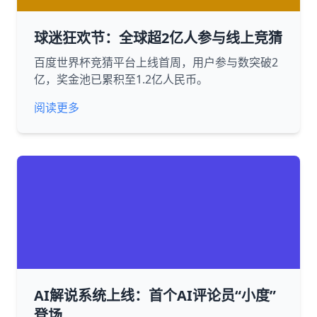
球迷狂欢节：全球超2亿人参与线上竞猜
百度世界杯竞猜平台上线首周，用户参与数突破2
亿，奖金池已累积至1.2亿人民币。
阅读更多
AI解说系统上线：首个AI评论员“小度”
登场