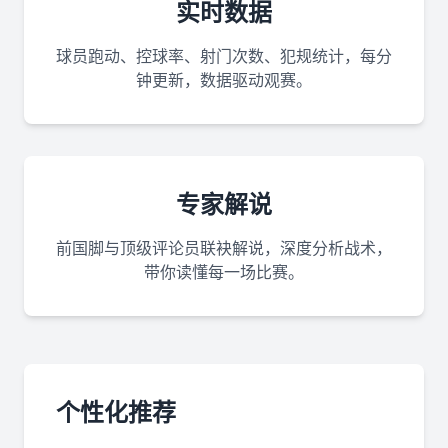
实时数据
球员跑动、控球率、射门次数、犯规统计，每分
钟更新，数据驱动观赛。
专家解说
前国脚与顶级评论员联袂解说，深度分析战术，
带你读懂每一场比赛。
个性化推荐