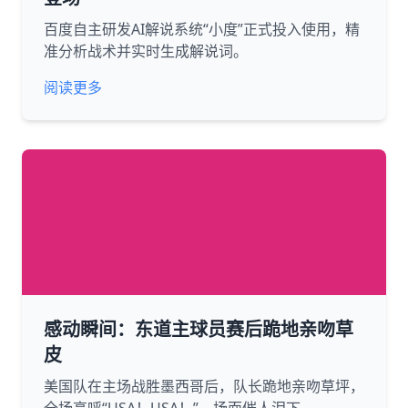
百度自主研发AI解说系统“小度”正式投入使用，精
准分析战术并实时生成解说词。
阅读更多
感动瞬间：东道主球员赛后跪地亲吻草
皮
美国队在主场战胜墨西哥后，队长跪地亲吻草坪，