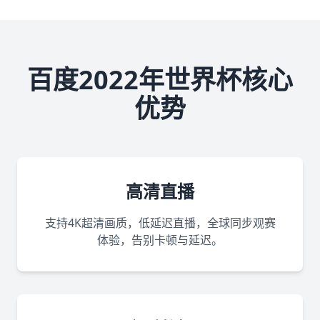
百度2022年世界杯核心
优势
高清直播
支持4K超清画质，低延迟直播，全球同步观赛
体验，告别卡顿与延迟。