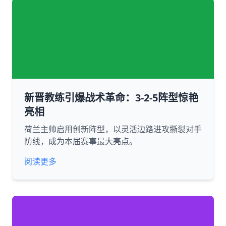
新晋教练引爆战术革命：3-2-5阵型惊艳
亮相
荷兰主帅启用创新阵型，以灵活边路进攻撕裂对手
防线，成为本届赛事最大亮点。
阅读更多