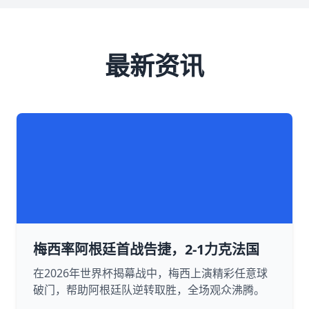
最新资讯
梅西率阿根廷首战告捷，2-1力克法国
在2026年世界杯揭幕战中，梅西上演精彩任意球
破门，帮助阿根廷队逆转取胜，全场观众沸腾。