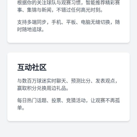
根据你的关注球队与观赛习惯，智能推荐精彩赛
事、集锦与新闻，不错过任何高光时刻。
支持多端同步，手机、平板、电脑无缝切换，随
时随地追球。
互动社区
与数百万球迷实时聊天、预测比分、发表观点，
赢取积分兑换周边礼品。
每日热门话题、投票、竞猜活动，让观赛不再孤
单。