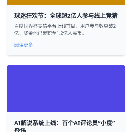
球迷狂欢节：全球超2亿人参与线上竞猜
百度世界杯竞猜平台上线首周，用户参与数突破2
亿，奖金池已累积至1.2亿人民币。
阅读更多
AI解说系统上线：首个AI评论员“小度”
登场