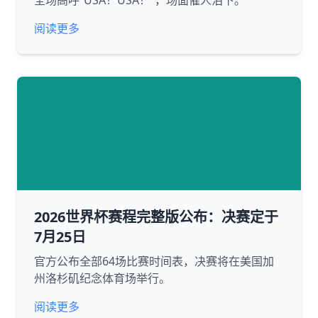
全场高呼“USA！USA！”，场面催人泪下。
阅读更多
2026世界杯赛程完整版公布：决赛定于
7月25日
官方公布全部64场比赛时间表，决赛将在美国加
州洛杉矶纪念体育场举行。
阅读更多