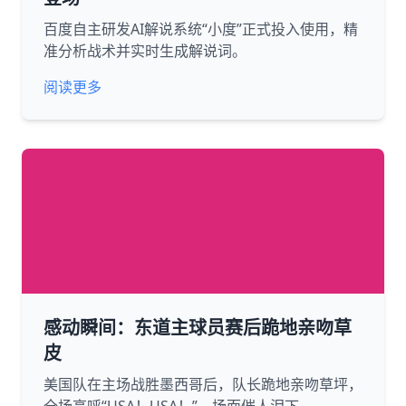
百度自主研发AI解说系统“小度”正式投入使用，精
准分析战术并实时生成解说词。
阅读更多
感动瞬间：东道主球员赛后跪地亲吻草
皮
美国队在主场战胜墨西哥后，队长跪地亲吻草坪，