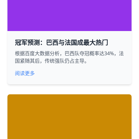
冠军预测：巴西与法国成最大热门
根据百度大数据分析，巴西队夺冠概率达34%，法
国紧随其后，传统强队仍占主导。
阅读更多