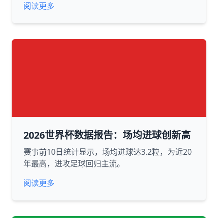
阅读更多
2026世界杯数据报告：场均进球创新高
赛事前10日统计显示，场均进球达3.2粒，为近20
年最高，进攻足球回归主流。
阅读更多