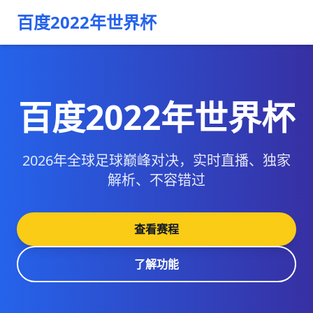
百度2022年世界杯
百度2022年世界杯
2026年全球足球巅峰对决，实时直播、独家
解析、不容错过
查看赛程
了解功能