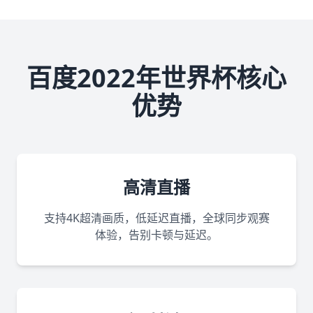
百度2022年世界杯核心
优势
高清直播
支持4K超清画质，低延迟直播，全球同步观赛
体验，告别卡顿与延迟。