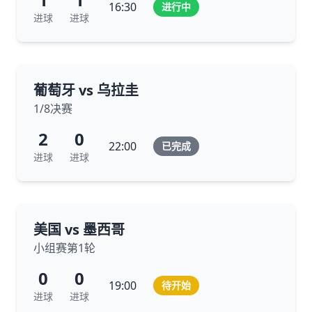
16:30
进行中
进球
进球
葡萄牙 vs 乌拉圭
1/8决赛
2
0
22:00
已完成
进球
进球
美国 vs 墨西哥
小组赛第1轮
0
0
19:00
待开始
进球
进球