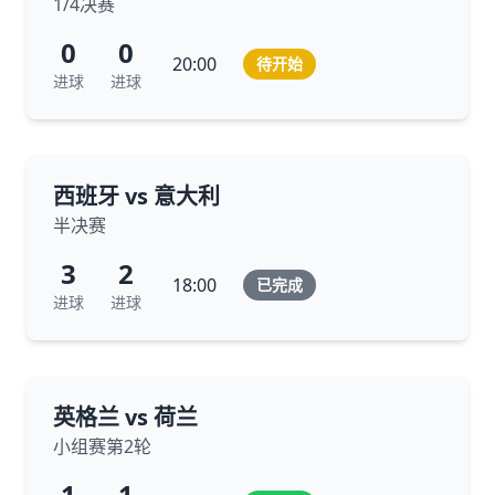
1/4决赛
0
0
20:00
待开始
进球
进球
西班牙 vs 意大利
半决赛
3
2
18:00
已完成
进球
进球
英格兰 vs 荷兰
小组赛第2轮
1
1