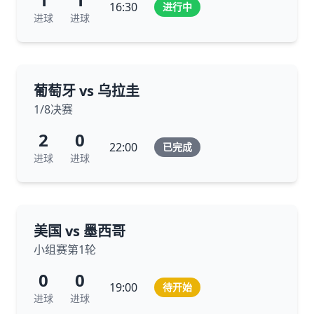
16:30
进行中
进球
进球
葡萄牙 vs 乌拉圭
1/8决赛
2
0
22:00
已完成
进球
进球
美国 vs 墨西哥
小组赛第1轮
0
0
19:00
待开始
进球
进球