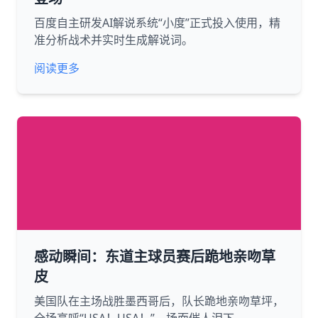
百度自主研发AI解说系统“小度”正式投入使用，精
准分析战术并实时生成解说词。
阅读更多
感动瞬间：东道主球员赛后跪地亲吻草
皮
美国队在主场战胜墨西哥后，队长跪地亲吻草坪，