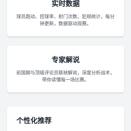
实时数据
球员跑动、控球率、射门次数、犯规统计，每分
钟更新，数据驱动观赛。
专家解说
前国脚与顶级评论员联袂解说，深度分析战术，
带你读懂每一场比赛。
个性化推荐