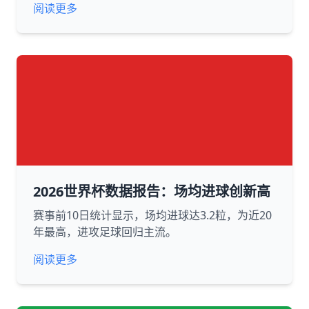
阅读更多
2026世界杯数据报告：场均进球创新高
赛事前10日统计显示，场均进球达3.2粒，为近20
年最高，进攻足球回归主流。
阅读更多