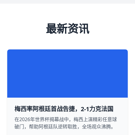
最新资讯
梅西率阿根廷首战告捷，2-1力克法国
在2026年世界杯揭幕战中，梅西上演精彩任意球
破门，帮助阿根廷队逆转取胜，全场观众沸腾。