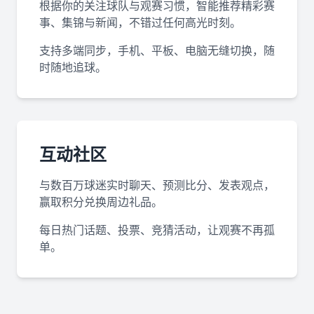
根据你的关注球队与观赛习惯，智能推荐精彩赛
事、集锦与新闻，不错过任何高光时刻。
支持多端同步，手机、平板、电脑无缝切换，随
时随地追球。
互动社区
与数百万球迷实时聊天、预测比分、发表观点，
赢取积分兑换周边礼品。
每日热门话题、投票、竞猜活动，让观赛不再孤
单。