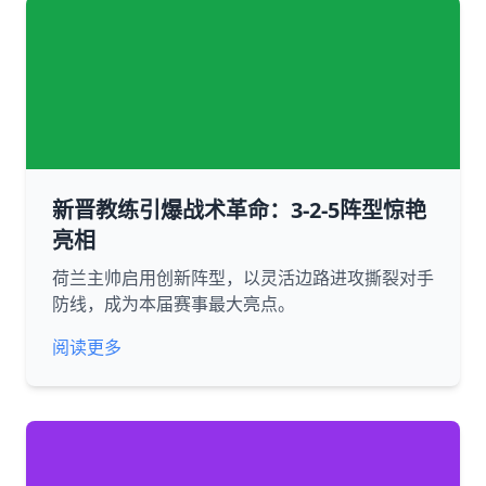
新晋教练引爆战术革命：3-2-5阵型惊艳
亮相
荷兰主帅启用创新阵型，以灵活边路进攻撕裂对手
防线，成为本届赛事最大亮点。
阅读更多