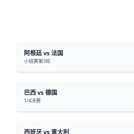
阿根廷 vs 法国
小组赛第3轮
巴西 vs 德国
1/4决赛
西班牙 vs 意大利