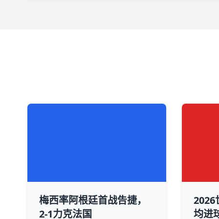
梅西率阿根廷首战告捷，
202
2-1力克法国
均进