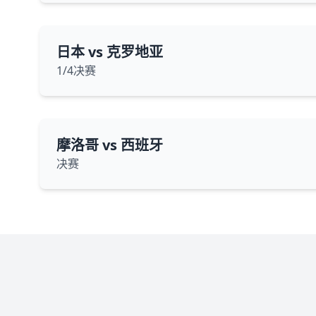
日本 vs 克罗地亚
1/4决赛
摩洛哥 vs 西班牙
决赛