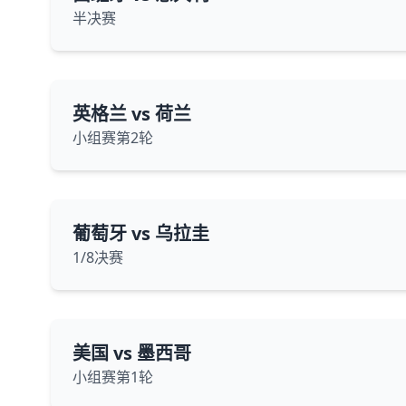
半决赛
英格兰 vs 荷兰
小组赛第2轮
葡萄牙 vs 乌拉圭
1/8决赛
美国 vs 墨西哥
小组赛第1轮