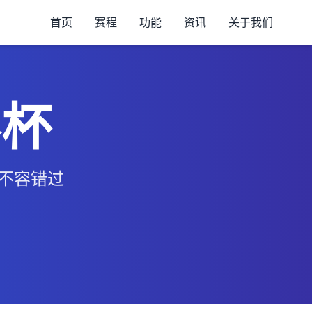
首页
赛程
功能
资讯
关于我们
界杯
、不容错过