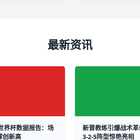
最新资讯
6世界杯数据报告：场
新晋教练引爆战术革
球创新高
3-2-5阵型惊艳亮相