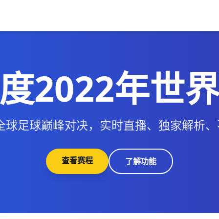
度2022年世
年全球足球巅峰对决，实时直播、独家解析
查看赛程
了解功能