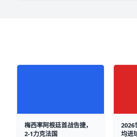
梅西率阿根廷首战告捷，
202
2-1力克法国
均进