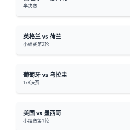
半决赛
英格兰 vs 荷兰
小组赛第2轮
葡萄牙 vs 乌拉圭
1/8决赛
美国 vs 墨西哥
小组赛第1轮