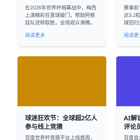
在2026年世界杯揭幕战中，梅西
赛事前
上演精彩任意球破门，帮助阿根
达3.
廷队逆转取胜，全场观众沸腾。
球回归
阅读更多
阅读更
球迷狂欢节：全球超2亿人
AI解
参与线上竞猜
评论
百度世界杯竞猜平台上线首周，
百度自