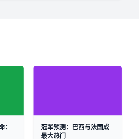
命：
冠军预测：巴西与法国成
最大热门