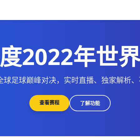
度2022年世
年全球足球巅峰对决，实时直播、独家解析
查看赛程
了解功能