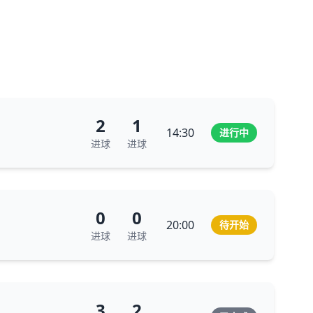
2
1
14:30
进行中
进球
进球
0
0
20:00
待开始
进球
进球
3
2