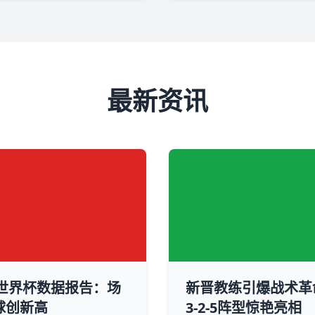
最新资讯
6世界杯数据报告：场
新晋教练引爆战术革
球创新高
3-2-5阵型惊艳亮相