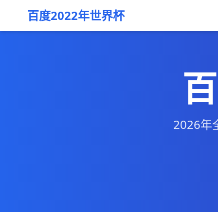
百度2022年世界杯
百
2026