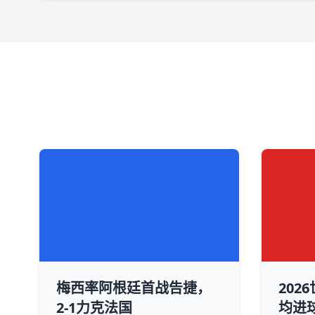
梅西率阿根廷首战告捷，
202
2-1力克法国
均进