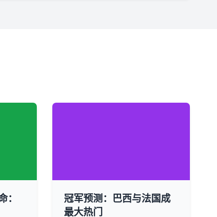
命：
冠军预测：巴西与法国成
最大热门