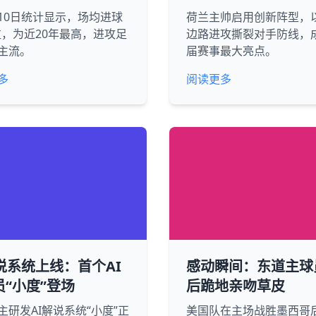
10日统计显示，场均进球
荷兰主帅启用创新阵型，
2粒，为近20年最高，进攻足
边路进攻撕裂对手防线，
主流。
届赛事最大亮点。
多
阅读更多
说系统上线：首个AI
感动瞬间：东道主球
员“小度”登场
后跪地亲吻草皮
主研发AI解说系统“小度”正
美国队在主场战胜墨西哥