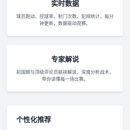
实时数据
球员跑动、控球率、射门次数、犯规统计，每分
钟更新，数据驱动观赛。
专家解说
前国脚与顶级评论员联袂解说，深度分析战术，
带你读懂每一场比赛。
个性化推荐