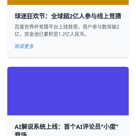
球迷狂欢节：全球超2亿人参与线上竞猜
百度世界杯竞猜平台上线首周，用户参与数突破2
亿，奖金池已累积至1.2亿人民币。
阅读更多
AI解说系统上线：首个AI评论员“小度”
登场