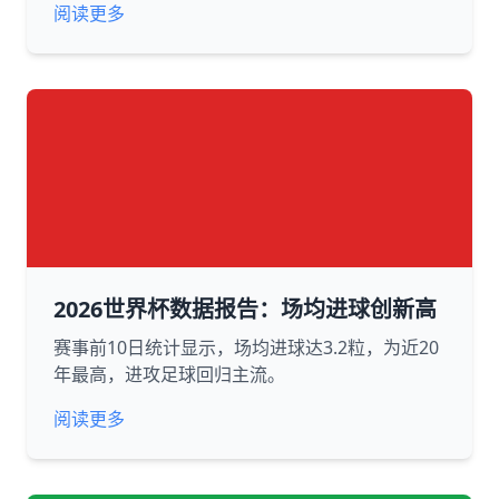
阅读更多
2026世界杯数据报告：场均进球创新高
赛事前10日统计显示，场均进球达3.2粒，为近20
年最高，进攻足球回归主流。
阅读更多