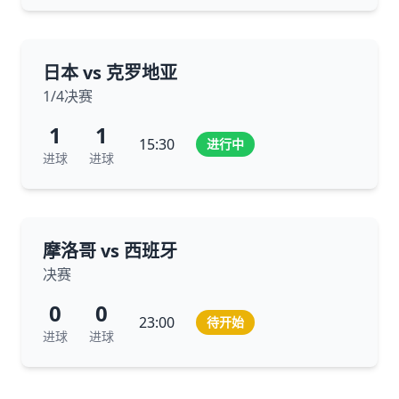
日本 vs 克罗地亚
1/4决赛
1
1
15:30
进行中
进球
进球
摩洛哥 vs 西班牙
决赛
0
0
23:00
待开始
进球
进球