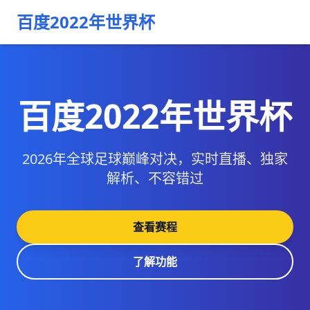
百度2022年世界杯
百度2022年世界杯
2026年全球足球巅峰对决，实时直播、独家
解析、不容错过
查看赛程
了解功能