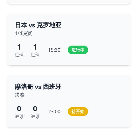
日本 vs 克罗地亚
1/4决赛
1
1
15:30
进行中
进球
进球
摩洛哥 vs 西班牙
决赛
0
0
23:00
待开始
进球
进球