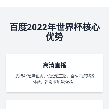
百度2022年世界杯核心
优势
高清直播
支持4K超清画质，低延迟直播，全球同步观赛
体验，告别卡顿与延迟。