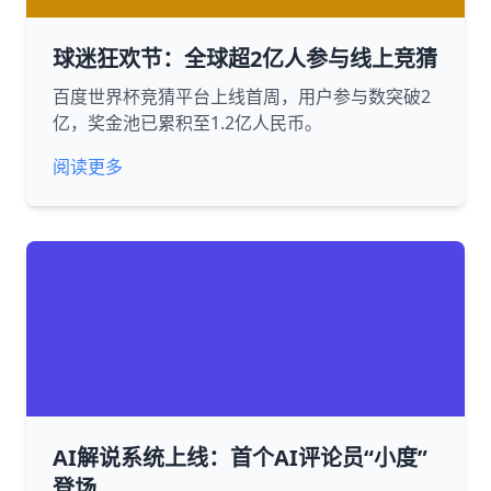
球迷狂欢节：全球超2亿人参与线上竞猜
百度世界杯竞猜平台上线首周，用户参与数突破2
亿，奖金池已累积至1.2亿人民币。
阅读更多
AI解说系统上线：首个AI评论员“小度”
登场