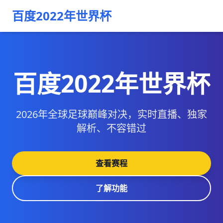
百度2022年世界杯
百度2022年世界杯
2026年全球足球巅峰对决，实时直播、独家
解析、不容错过
查看赛程
了解功能