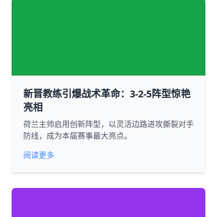
新晋教练引爆战术革命：3-2-5阵型惊艳
亮相
荷兰主帅启用创新阵型，以灵活边路进攻撕裂对手
防线，成为本届赛事最大亮点。
阅读更多