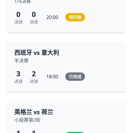
1/4决赛
0
0
20:00
待开始
进球
进球
西班牙 vs 意大利
半决赛
3
2
18:00
已完成
进球
进球
英格兰 vs 荷兰
小组赛第2轮
1
1