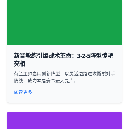
新晋教练引爆战术革命：3-2-5阵型惊艳
亮相
荷兰主帅启用创新阵型，以灵活边路进攻撕裂对手
防线，成为本届赛事最大亮点。
阅读更多