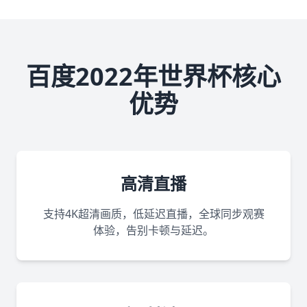
百度2022年世界杯核心
优势
高清直播
支持4K超清画质，低延迟直播，全球同步观赛
体验，告别卡顿与延迟。