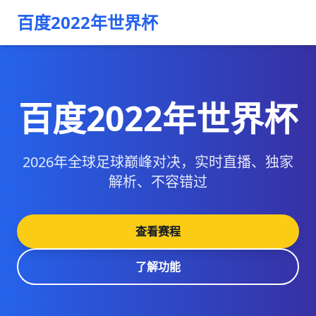
百度2022年世界杯
百度2022年世界杯
2026年全球足球巅峰对决，实时直播、独家
解析、不容错过
查看赛程
了解功能