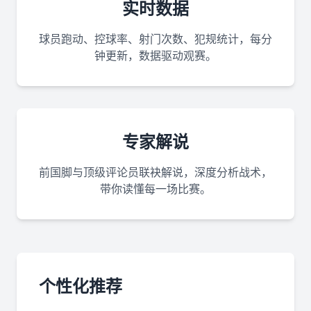
实时数据
球员跑动、控球率、射门次数、犯规统计，每分
钟更新，数据驱动观赛。
专家解说
前国脚与顶级评论员联袂解说，深度分析战术，
带你读懂每一场比赛。
个性化推荐