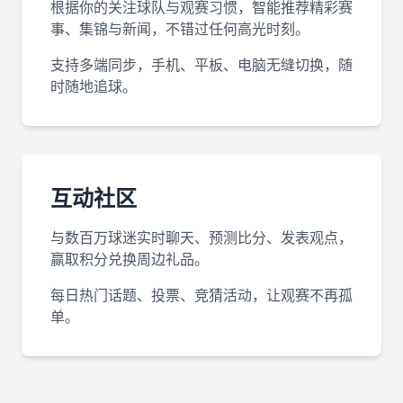
根据你的关注球队与观赛习惯，智能推荐精彩赛
事、集锦与新闻，不错过任何高光时刻。
支持多端同步，手机、平板、电脑无缝切换，随
时随地追球。
互动社区
与数百万球迷实时聊天、预测比分、发表观点，
赢取积分兑换周边礼品。
每日热门话题、投票、竞猜活动，让观赛不再孤
单。