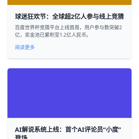
球迷狂欢节：全球超2亿人参与线上竞猜
百度世界杯竞猜平台上线首周，用户参与数突破2
亿，奖金池已累积至1.2亿人民币。
阅读更多
AI解说系统上线：首个AI评论员“小度”
登场