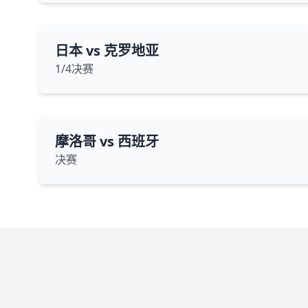
日本 vs 克罗地亚
1/4决赛
摩洛哥 vs 西班牙
决赛