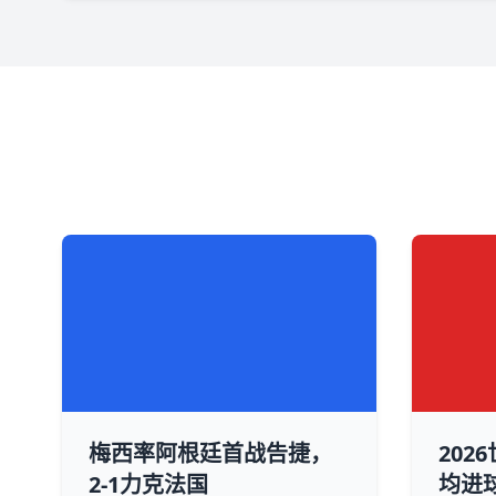
梅西率阿根廷首战告捷，
202
2-1力克法国
均进