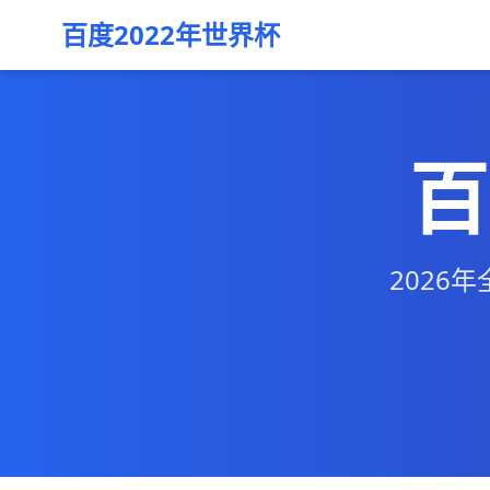
百度2022年世界杯
百
2026