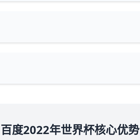
百度2022年世界杯核心优势