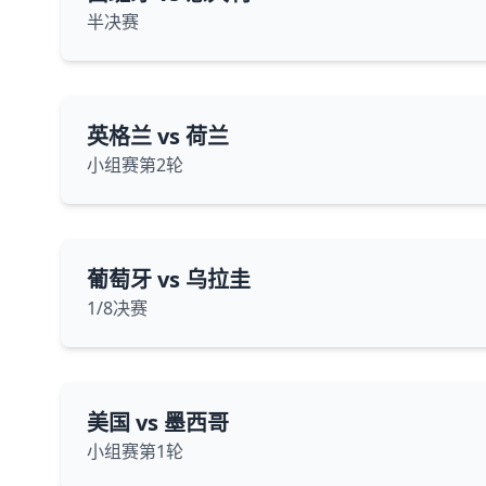
半决赛
英格兰 vs 荷兰
小组赛第2轮
葡萄牙 vs 乌拉圭
1/8决赛
美国 vs 墨西哥
小组赛第1轮