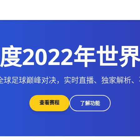
度2022年世
年全球足球巅峰对决，实时直播、独家解析
查看赛程
了解功能