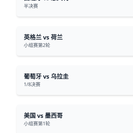
半决赛
英格兰 vs 荷兰
小组赛第2轮
葡萄牙 vs 乌拉圭
1/8决赛
美国 vs 墨西哥
小组赛第1轮