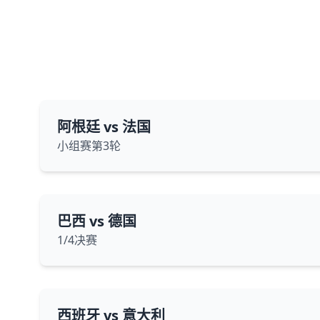
阿根廷 vs 法国
小组赛第3轮
巴西 vs 德国
1/4决赛
西班牙 vs 意大利