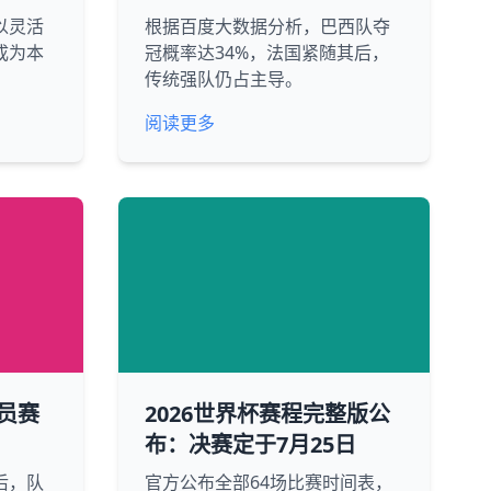
以灵活
根据百度大数据分析，巴西队夺
成为本
冠概率达34%，法国紧随其后，
传统强队仍占主导。
阅读更多
员赛
2026世界杯赛程完整版公
布：决赛定于7月25日
后，队
官方公布全部64场比赛时间表，