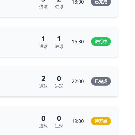
18:00
已完成
进球
进球
1
1
16:30
进行中
进球
进球
2
0
22:00
已完成
进球
进球
0
0
19:00
待开始
进球
进球