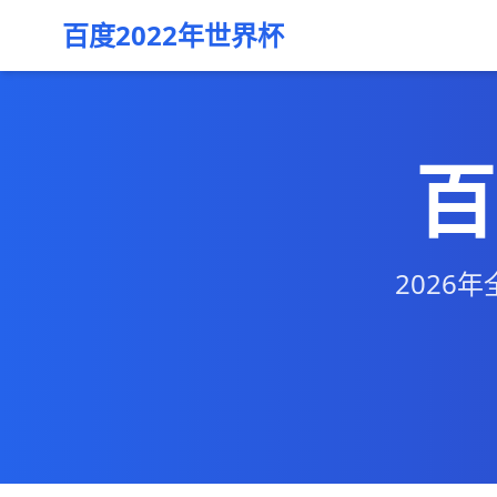
百度2022年世界杯
百
2026