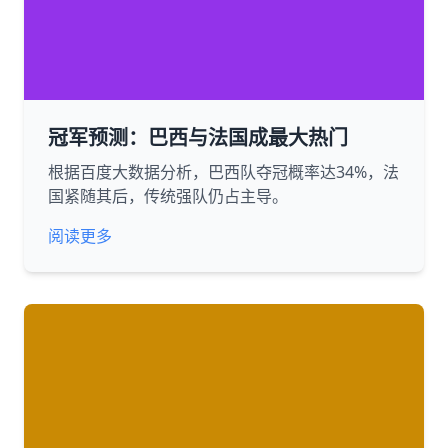
冠军预测：巴西与法国成最大热门
根据百度大数据分析，巴西队夺冠概率达34%，法
国紧随其后，传统强队仍占主导。
阅读更多