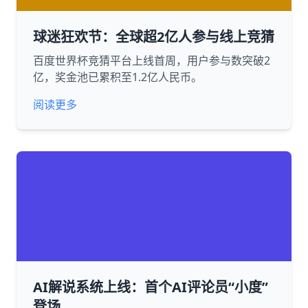
球迷狂欢节：全球超2亿人参与线上竞猜
百度世界杯竞猜平台上线首周，用户参与数突破2
亿，奖金池已累积至1.2亿人民币。
阅读更多
AI解说系统上线：首个AI评论员“小度”
登场