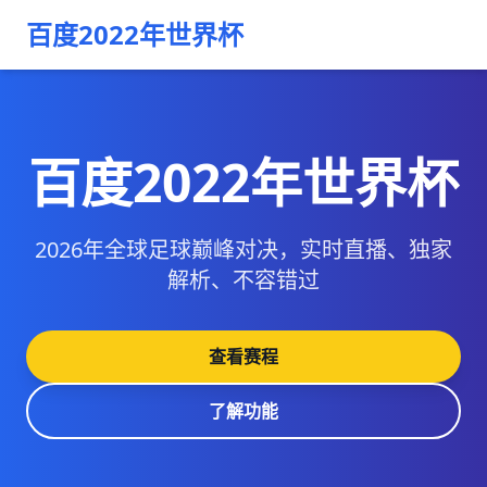
百度2022年世界杯
百度2022年世界杯
2026年全球足球巅峰对决，实时直播、独家
解析、不容错过
查看赛程
了解功能