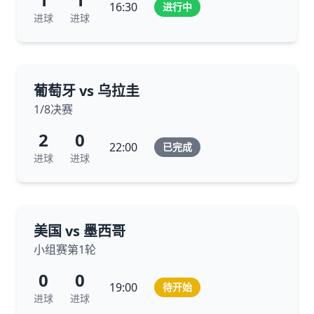
16:30
进行中
进球
进球
葡萄牙 vs 乌拉圭
1/8决赛
2
0
22:00
已完成
进球
进球
美国 vs 墨西哥
小组赛第1轮
0
0
19:00
待开始
进球
进球