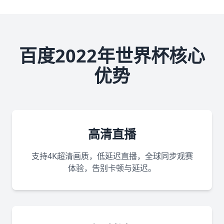
百度2022年世界杯核心
优势
高清直播
支持4K超清画质，低延迟直播，全球同步观赛
体验，告别卡顿与延迟。