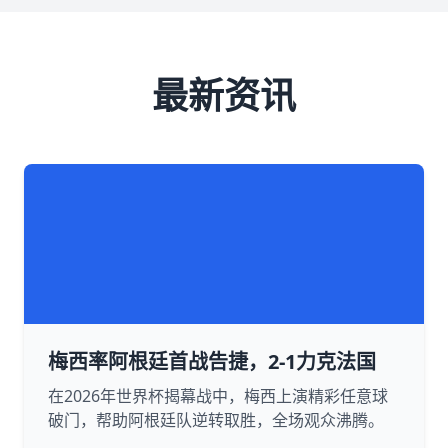
最新资讯
梅西率阿根廷首战告捷，2-1力克法国
在2026年世界杯揭幕战中，梅西上演精彩任意球
破门，帮助阿根廷队逆转取胜，全场观众沸腾。