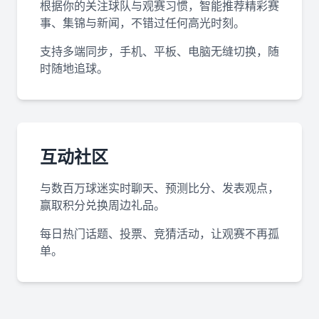
根据你的关注球队与观赛习惯，智能推荐精彩赛
事、集锦与新闻，不错过任何高光时刻。
支持多端同步，手机、平板、电脑无缝切换，随
时随地追球。
互动社区
与数百万球迷实时聊天、预测比分、发表观点，
赢取积分兑换周边礼品。
每日热门话题、投票、竞猜活动，让观赛不再孤
单。