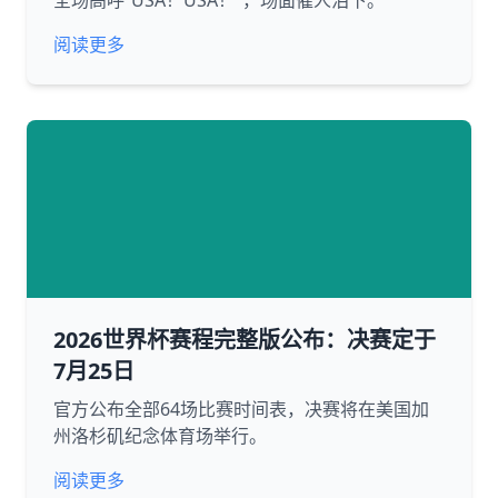
全场高呼“USA！USA！”，场面催人泪下。
阅读更多
2026世界杯赛程完整版公布：决赛定于
7月25日
官方公布全部64场比赛时间表，决赛将在美国加
州洛杉矶纪念体育场举行。
阅读更多