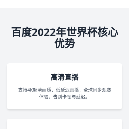
百度2022年世界杯核心
优势
高清直播
支持4K超清画质，低延迟直播，全球同步观赛
体验，告别卡顿与延迟。