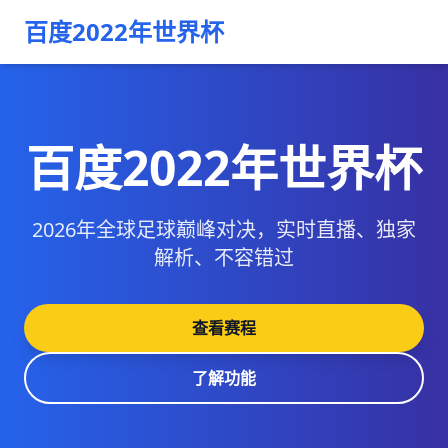
百度2022年世界杯
百度2022年世界杯
2026年全球足球巅峰对决，实时直播、独家
解析、不容错过
查看赛程
了解功能