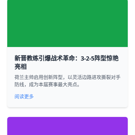
新晋教练引爆战术革命：3-2-5阵型惊艳
亮相
荷兰主帅启用创新阵型，以灵活边路进攻撕裂对手
防线，成为本届赛事最大亮点。
阅读更多