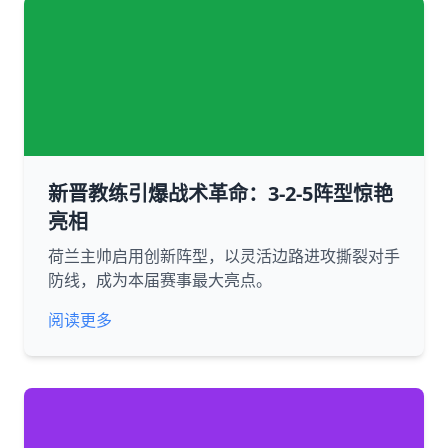
新晋教练引爆战术革命：3-2-5阵型惊艳
亮相
荷兰主帅启用创新阵型，以灵活边路进攻撕裂对手
防线，成为本届赛事最大亮点。
阅读更多