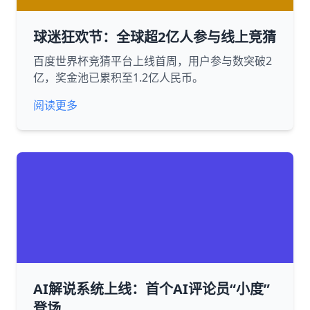
球迷狂欢节：全球超2亿人参与线上竞猜
百度世界杯竞猜平台上线首周，用户参与数突破2
亿，奖金池已累积至1.2亿人民币。
阅读更多
AI解说系统上线：首个AI评论员“小度”
登场