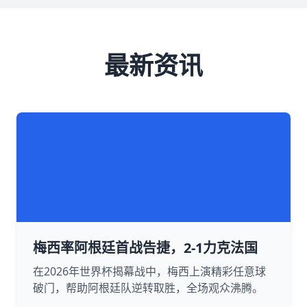
最新资讯
梅西率阿根廷首战告捷，2-1力克法国
在2026年世界杯揭幕战中，梅西上演精彩任意球
破门，帮助阿根廷队逆转取胜，全场观众沸腾。