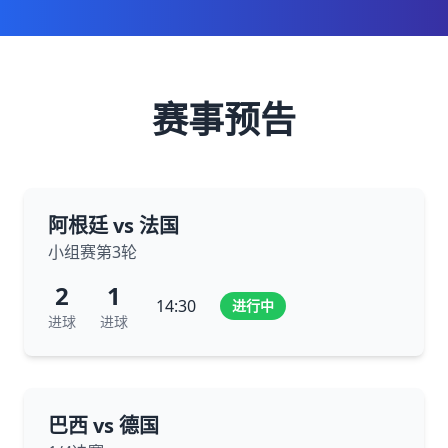
赛事预告
阿根廷 vs 法国
小组赛第3轮
2
1
14:30
进行中
进球
进球
巴西 vs 德国