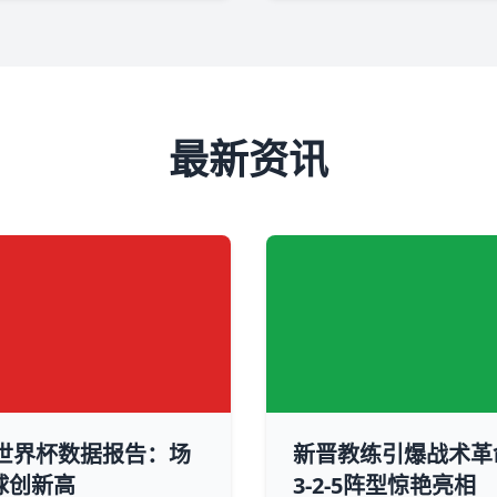
最新资讯
6世界杯数据报告：场
新晋教练引爆战术革
球创新高
3-2-5阵型惊艳亮相