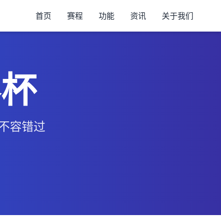
首页
赛程
功能
资讯
关于我们
界杯
、不容错过