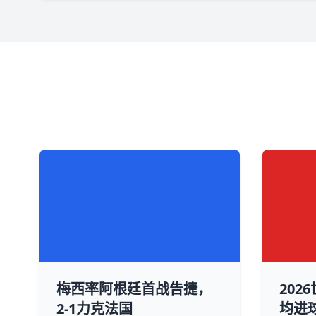
梅西率阿根廷首战告捷，
202
2-1力克法国
均进