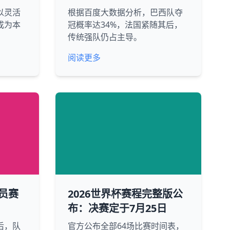
以灵活
根据百度大数据分析，巴西队夺
成为本
冠概率达34%，法国紧随其后，
传统强队仍占主导。
阅读更多
员赛
2026世界杯赛程完整版公
布：决赛定于7月25日
后，队
官方公布全部64场比赛时间表，