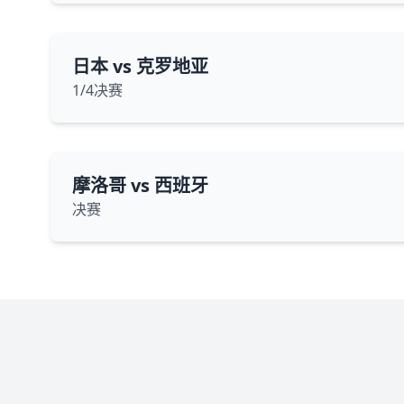
日本 vs 克罗地亚
1/4决赛
摩洛哥 vs 西班牙
决赛