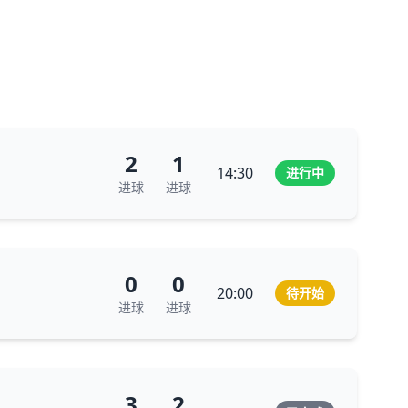
2
1
14:30
进行中
进球
进球
0
0
20:00
待开始
进球
进球
3
2