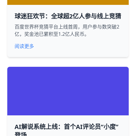
球迷狂欢节：全球超2亿人参与线上竞猜
百度世界杯竞猜平台上线首周，用户参与数突破2
亿，奖金池已累积至1.2亿人民币。
阅读更多
AI解说系统上线：首个AI评论员“小度”
登场