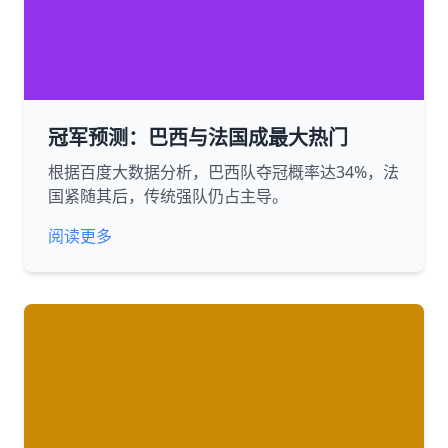
冠军预测：巴西与法国成最大热门
根据百度大数据分析，巴西队夺冠概率达34%，法
国紧随其后，传统强队仍占主导。
阅读更多