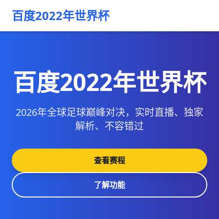
百度2022年世界杯
百度2022年世界杯
2026年全球足球巅峰对决，实时直播、独家
解析、不容错过
查看赛程
了解功能