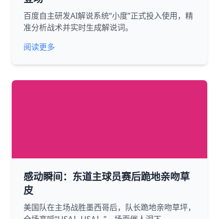
百度自主研发AI解说系统“小度”正式投入使用，精
准分析战术并实时生成解说词。
阅读更多
感动瞬间：东道主球员赛后跪地亲吻草
皮
美国队在主场战胜墨西哥后，队长跪地亲吻草坪，