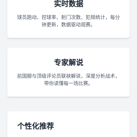
实时数据
球员跑动、控球率、射门次数、犯规统计，每分
钟更新，数据驱动观赛。
专家解说
前国脚与顶级评论员联袂解说，深度分析战术，
带你读懂每一场比赛。
个性化推荐