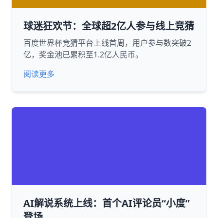
球迷狂欢节：全球超2亿人参与线上竞猜
百度世界杯竞猜平台上线首周，用户参与数突破2
亿，奖金池已累积至1.2亿人民币。
阅读更多
AI解说系统上线：首个AI评论员“小度”
登场