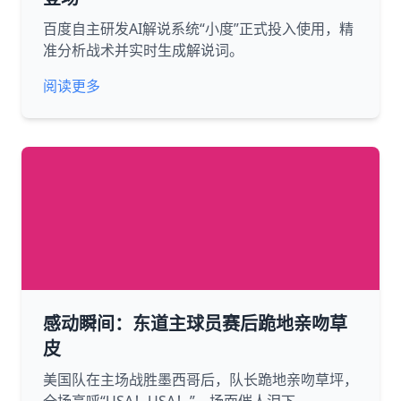
百度自主研发AI解说系统“小度”正式投入使用，精
准分析战术并实时生成解说词。
阅读更多
感动瞬间：东道主球员赛后跪地亲吻草
皮
美国队在主场战胜墨西哥后，队长跪地亲吻草坪，