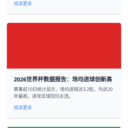
阅读更多
2026世界杯数据报告：场均进球创新高
赛事前10日统计显示，场均进球达3.2粒，为近20
年最高，进攻足球回归主流。
阅读更多