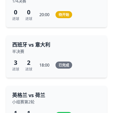
1/4决赛
0
0
20:00
待开始
进球
进球
西班牙 vs 意大利
半决赛
3
2
18:00
已完成
进球
进球
英格兰 vs 荷兰
小组赛第2轮
1
1