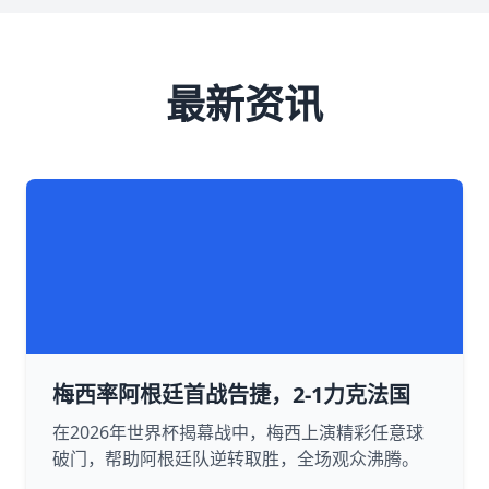
最新资讯
梅西率阿根廷首战告捷，2-1力克法国
在2026年世界杯揭幕战中，梅西上演精彩任意球
破门，帮助阿根廷队逆转取胜，全场观众沸腾。