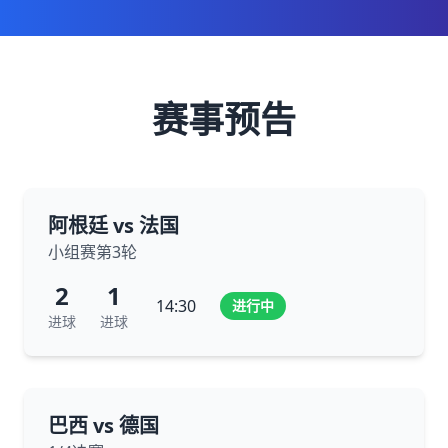
赛事预告
阿根廷 vs 法国
小组赛第3轮
2
1
14:30
进行中
进球
进球
巴西 vs 德国