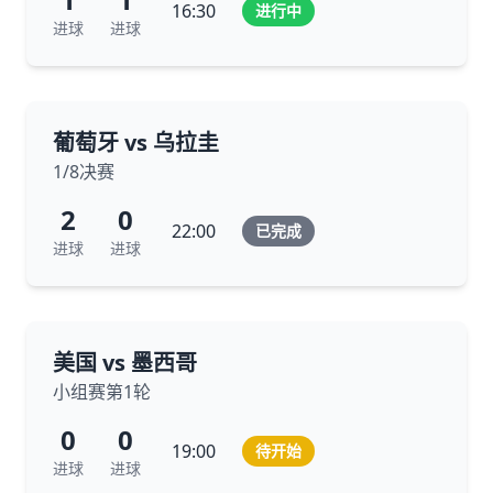
16:30
进行中
进球
进球
葡萄牙 vs 乌拉圭
1/8决赛
2
0
22:00
已完成
进球
进球
美国 vs 墨西哥
小组赛第1轮
0
0
19:00
待开始
进球
进球