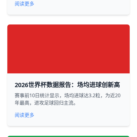
阅读更多
2026世界杯数据报告：场均进球创新高
赛事前10日统计显示，场均进球达3.2粒，为近20
年最高，进攻足球回归主流。
阅读更多