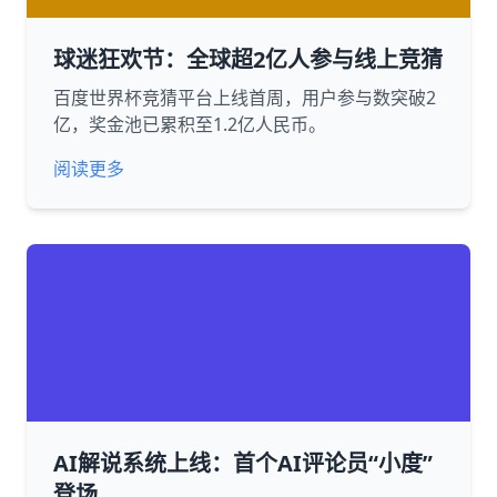
球迷狂欢节：全球超2亿人参与线上竞猜
百度世界杯竞猜平台上线首周，用户参与数突破2
亿，奖金池已累积至1.2亿人民币。
阅读更多
AI解说系统上线：首个AI评论员“小度”
登场