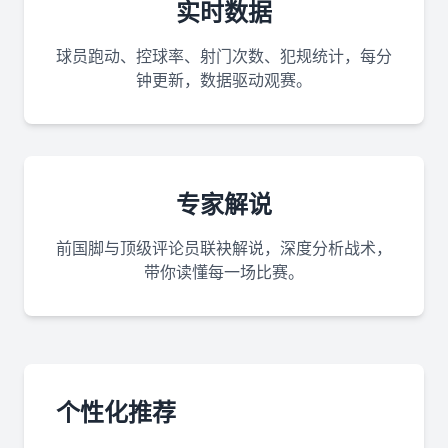
实时数据
球员跑动、控球率、射门次数、犯规统计，每分
钟更新，数据驱动观赛。
专家解说
前国脚与顶级评论员联袂解说，深度分析战术，
带你读懂每一场比赛。
个性化推荐