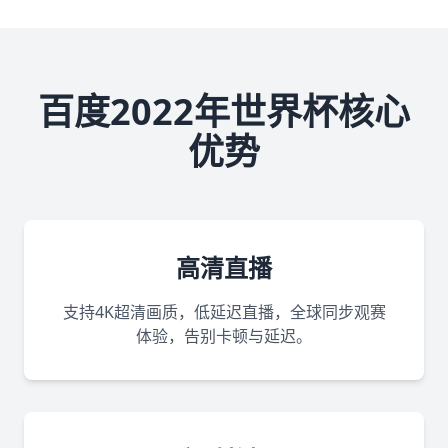
百度2022年世界杯核心
优势
高清直播
支持4K超清画质，低延迟直播，全球同步观赛
体验，告别卡顿与延迟。