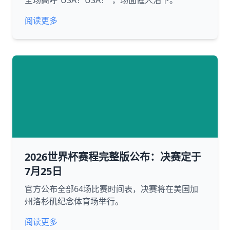
全场高呼“USA！USA！”，场面催人泪下。
阅读更多
2026世界杯赛程完整版公布：决赛定于
7月25日
官方公布全部64场比赛时间表，决赛将在美国加
州洛杉矶纪念体育场举行。
阅读更多