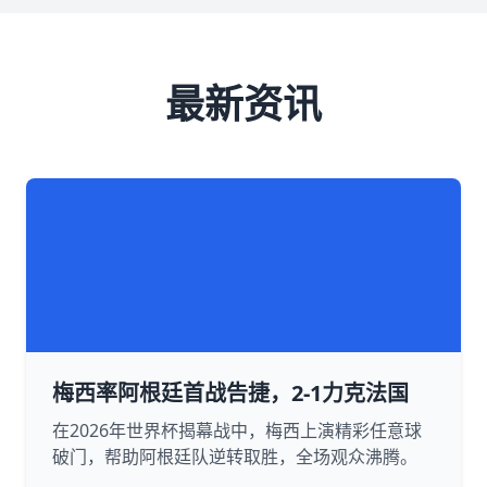
最新资讯
梅西率阿根廷首战告捷，2-1力克法国
在2026年世界杯揭幕战中，梅西上演精彩任意球
破门，帮助阿根廷队逆转取胜，全场观众沸腾。