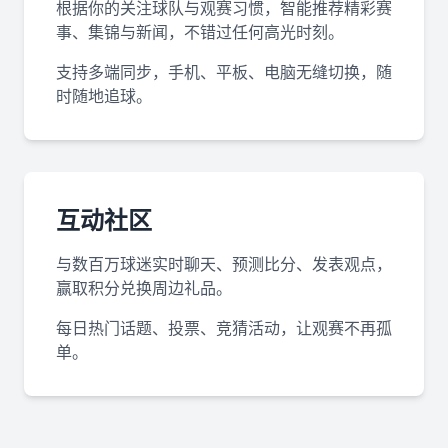
根据你的关注球队与观赛习惯，智能推荐精彩赛
事、集锦与新闻，不错过任何高光时刻。
支持多端同步，手机、平板、电脑无缝切换，随
时随地追球。
互动社区
与数百万球迷实时聊天、预测比分、发表观点，
赢取积分兑换周边礼品。
每日热门话题、投票、竞猜活动，让观赛不再孤
单。