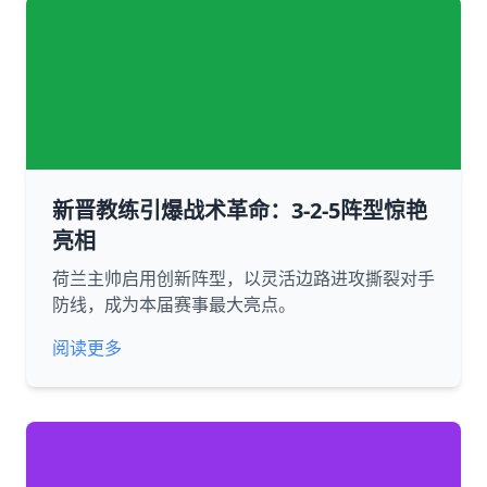
新晋教练引爆战术革命：3-2-5阵型惊艳
亮相
荷兰主帅启用创新阵型，以灵活边路进攻撕裂对手
防线，成为本届赛事最大亮点。
阅读更多