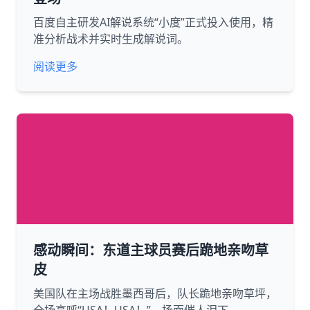
百度自主研发AI解说系统“小度”正式投入使用，精
准分析战术并实时生成解说词。
阅读更多
感动瞬间：东道主球员赛后跪地亲吻草
皮
美国队在主场战胜墨西哥后，队长跪地亲吻草坪，