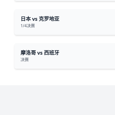
日本 vs 克罗地亚
1/4决赛
摩洛哥 vs 西班牙
决赛