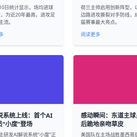
10日统计显示，场均进球
荷兰主帅启用创新阵型，
2粒，为近20年最高，进攻足
边路进攻撕裂对手防线，
主流。
届赛事最大亮点。
多
阅读更多
说系统上线：首个AI
感动瞬间：东道主球
员“小度”登场
后跪地亲吻草皮
主研发AI解说系统“小度”正
美国队在主场战胜墨西哥