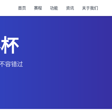
首页
赛程
功能
资讯
关于我们
界杯
、不容错过