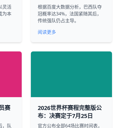
以灵活
根据百度大数据分析，巴西队夺
成为本
冠概率达34%，法国紧随其后，
传统强队仍占主导。
阅读更多
员赛
2026世界杯赛程完整版公
布：决赛定于7月25日
后，队
官方公布全部64场比赛时间表，