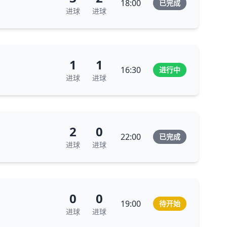
18:00
已完成
进球
进球
1
1
16:30
进行中
进球
进球
2
0
22:00
已完成
进球
进球
0
0
19:00
待开始
进球
进球