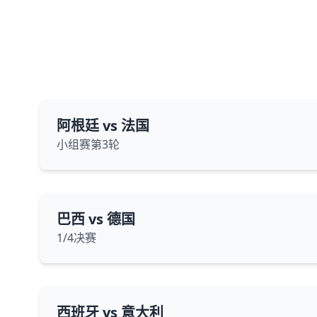
阿根廷 vs 法国
小组赛第3轮
巴西 vs 德国
1/4决赛
西班牙 vs 意大利