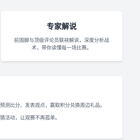
专家解说
前国脚与顶级评论员联袂解说，深度分析战
术，带你读懂每一场比赛。
预测比分、发表观点，赢取积分兑换周边礼品。
猜活动，让观赛不再孤单。