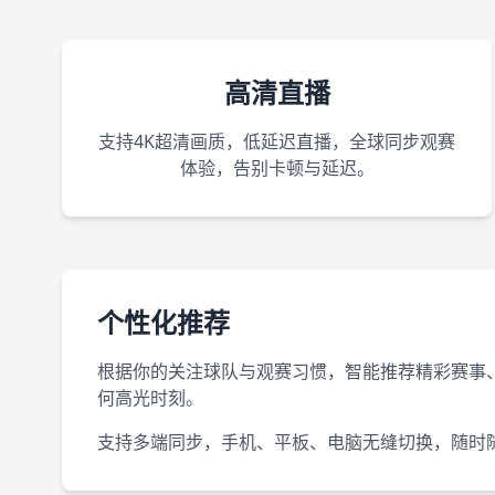
高清直播
支持4K超清画质，低延迟直播，全球同步观赛
体验，告别卡顿与延迟。
个性化推荐
根据你的关注球队与观赛习惯，智能推荐精彩赛事
何高光时刻。
支持多端同步，手机、平板、电脑无缝切换，随时