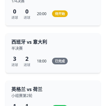
1/4决赛
0
0
20:00
待开始
进球
进球
西班牙 vs 意大利
半决赛
3
2
18:00
已完成
进球
进球
英格兰 vs 荷兰
小组赛第2轮
1
1