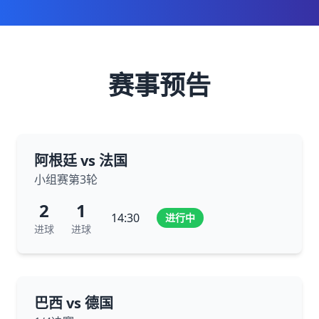
赛事预告
阿根廷 vs 法国
小组赛第3轮
2
1
14:30
进行中
进球
进球
巴西 vs 德国