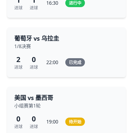
16:30
进行中
进球
进球
葡萄牙 vs 乌拉圭
1/8决赛
2
0
22:00
已完成
进球
进球
美国 vs 墨西哥
小组赛第1轮
0
0
19:00
待开始
进球
进球