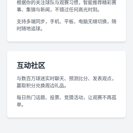
根据你的关注球队与观赛习惯，智能推荐精彩赛
事、集锦与新闻，不错过任何高光时刻。
支持多端同步，手机、平板、电脑无缝切换，随
时随地追球。
互动社区
与数百万球迷实时聊天、预测比分、发表观点，
赢取积分兑换周边礼品。
每日热门话题、投票、竞猜活动，让观赛不再孤
单。