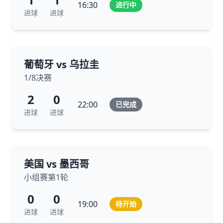
16:30
进行中
进球
进球
葡萄牙 vs 乌拉圭
1/8决赛
2
0
22:00
已完成
进球
进球
美国 vs 墨西哥
小组赛第1轮
0
0
19:00
待开始
进球
进球