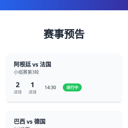
赛事预告
阿根廷 vs 法国
小组赛第3轮
2
1
14:30
进行中
进球
进球
巴西 vs 德国