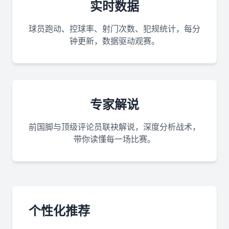
实时数据
球员跑动、控球率、射门次数、犯规统计，每分
钟更新，数据驱动观赛。
专家解说
前国脚与顶级评论员联袂解说，深度分析战术，
带你读懂每一场比赛。
个性化推荐