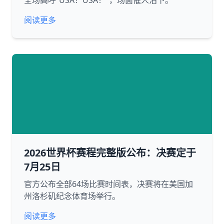
全场高呼“USA！USA！”，场面催人泪下。
阅读更多
2026世界杯赛程完整版公布：决赛定于
7月25日
官方公布全部64场比赛时间表，决赛将在美国加
州洛杉矶纪念体育场举行。
阅读更多