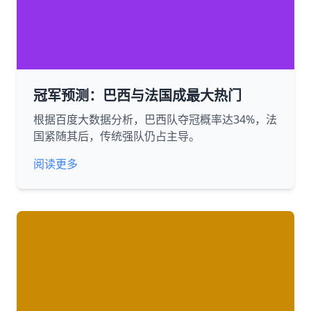
冠军预测：巴西与法国成最大热门
根据百度大数据分析，巴西队夺冠概率达34%，法
国紧随其后，传统强队仍占主导。
阅读更多