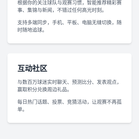
根据你的关注球队与观赛习惯，智能推荐精彩赛
事、集锦与新闻，不错过任何高光时刻。
支持多端同步，手机、平板、电脑无缝切换，随
时随地追球。
互动社区
与数百万球迷实时聊天、预测比分、发表观点，
赢取积分兑换周边礼品。
每日热门话题、投票、竞猜活动，让观赛不再孤
单。