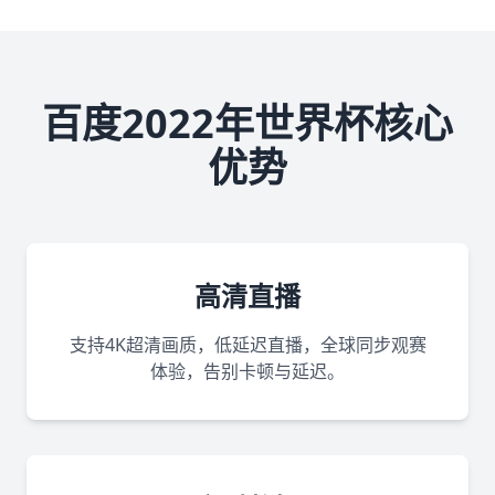
百度2022年世界杯核心
优势
高清直播
支持4K超清画质，低延迟直播，全球同步观赛
体验，告别卡顿与延迟。