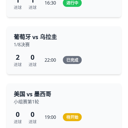
16:30
进行中
进球
进球
葡萄牙 vs 乌拉圭
1/8决赛
2
0
22:00
已完成
进球
进球
美国 vs 墨西哥
小组赛第1轮
0
0
19:00
待开始
进球
进球