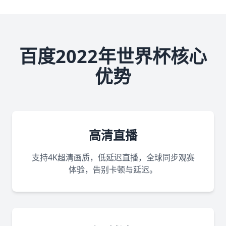
百度2022年世界杯核心
优势
高清直播
支持4K超清画质，低延迟直播，全球同步观赛
体验，告别卡顿与延迟。