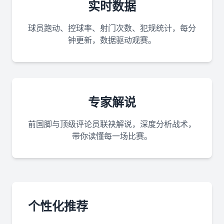
实时数据
球员跑动、控球率、射门次数、犯规统计，每分
钟更新，数据驱动观赛。
专家解说
前国脚与顶级评论员联袂解说，深度分析战术，
带你读懂每一场比赛。
个性化推荐