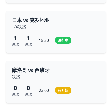
日本 vs 克罗地亚
1/4决赛
1
1
15:30
进行中
进球
进球
摩洛哥 vs 西班牙
决赛
0
0
23:00
待开始
进球
进球