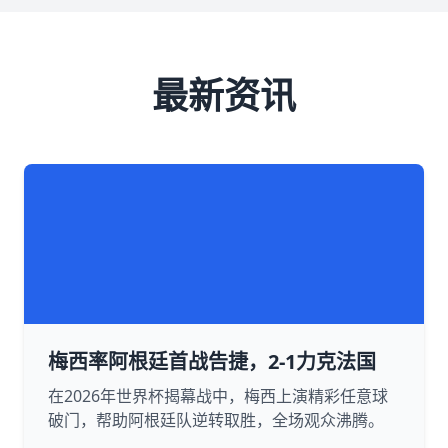
最新资讯
梅西率阿根廷首战告捷，2-1力克法国
在2026年世界杯揭幕战中，梅西上演精彩任意球
破门，帮助阿根廷队逆转取胜，全场观众沸腾。