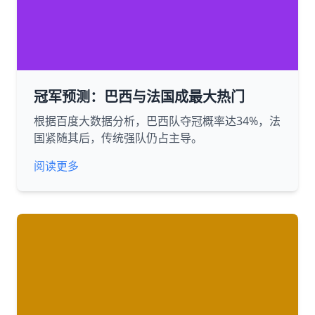
冠军预测：巴西与法国成最大热门
根据百度大数据分析，巴西队夺冠概率达34%，法
国紧随其后，传统强队仍占主导。
阅读更多