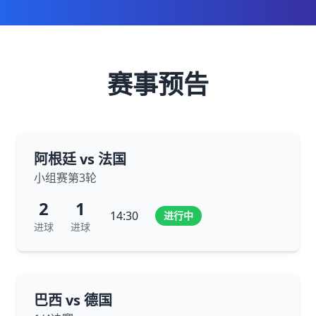
赛事预告
阿根廷 vs 法国
小组赛第3轮
2
1
14:30
进行中
进球
进球
巴西 vs 德国