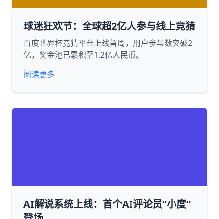
球迷狂欢节：全球超2亿人参与线上竞猜
百度世界杯竞猜平台上线首周，用户参与数突破2
亿，奖金池已累积至1.2亿人民币。
阅读更多
AI解说系统上线：首个AI评论员“小度”
登场