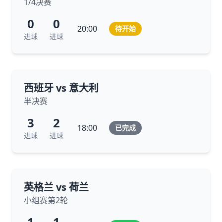
1/4决赛
0
0
20:00
待开始
进球
进球
西班牙 vs 意大利
半决赛
3
2
18:00
已完成
进球
进球
英格兰 vs 荷兰
小组赛第2轮
1
1