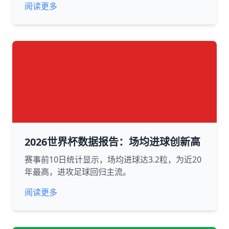
阅读更多
2026世界杯数据报告：场均进球创新高
赛事前10日统计显示，场均进球达3.2粒，为近20
年最高，进攻足球回归主流。
阅读更多