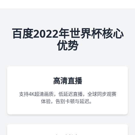
百度2022年世界杯核心
优势
高清直播
支持4K超清画质，低延迟直播，全球同步观赛
体验，告别卡顿与延迟。