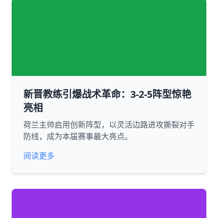
新晋教练引爆战术革命：3-2-5阵型惊艳
亮相
荷兰主帅启用创新阵型，以灵活边路进攻撕裂对手
防线，成为本届赛事最大亮点。
阅读更多