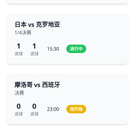
日本 vs 克罗地亚
1/4决赛
1
1
15:30
进行中
进球
进球
摩洛哥 vs 西班牙
决赛
0
0
23:00
待开始
进球
进球