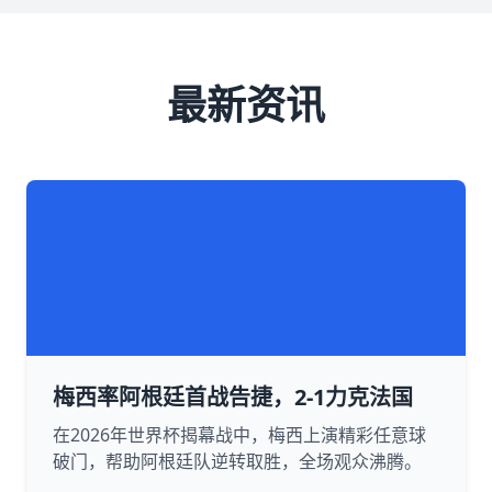
最新资讯
梅西率阿根廷首战告捷，2-1力克法国
在2026年世界杯揭幕战中，梅西上演精彩任意球
破门，帮助阿根廷队逆转取胜，全场观众沸腾。