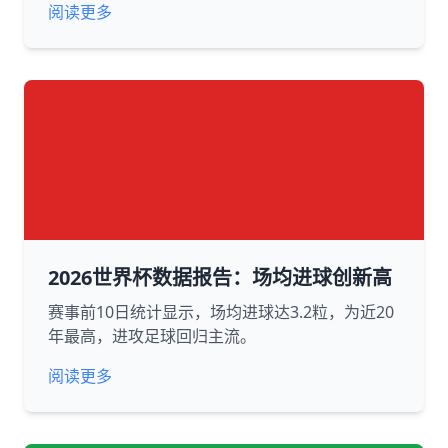
阅读更多
2026世界杯数据报告：场均进球创新高
赛事前10日统计显示，场均进球达3.2粒，为近20
年最高，进攻足球回归主流。
阅读更多