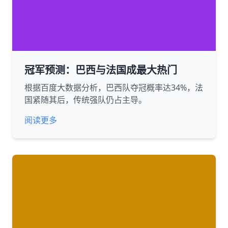
冠军预测：巴西与法国成最大热门
根据百度大数据分析，巴西队夺冠概率达34%，法
国紧随其后，传统强队仍占主导。
阅读更多