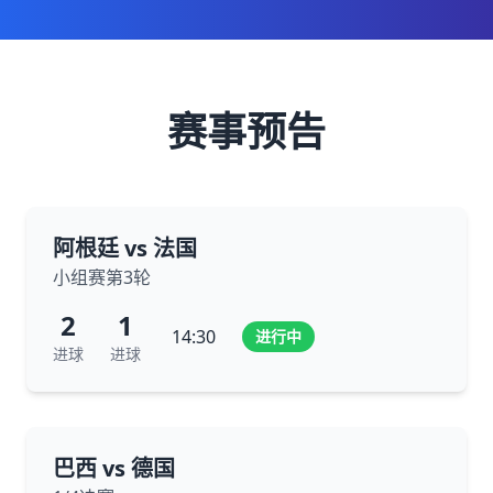
赛事预告
阿根廷 vs 法国
小组赛第3轮
2
1
14:30
进行中
进球
进球
巴西 vs 德国