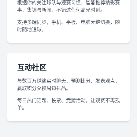
根据你的关注球队与观赛习惯，智能推荐精彩赛
事、集锦与新闻，不错过任何高光时刻。
支持多端同步，手机、平板、电脑无缝切换，随
时随地追球。
互动社区
与数百万球迷实时聊天、预测比分、发表观点，
赢取积分兑换周边礼品。
每日热门话题、投票、竞猜活动，让观赛不再孤
单。