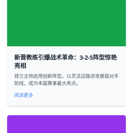
新晋教练引爆战术革命：3-2-5阵型惊艳
亮相
荷兰主帅启用创新阵型，以灵活边路进攻撕裂对手
防线，成为本届赛事最大亮点。
阅读更多