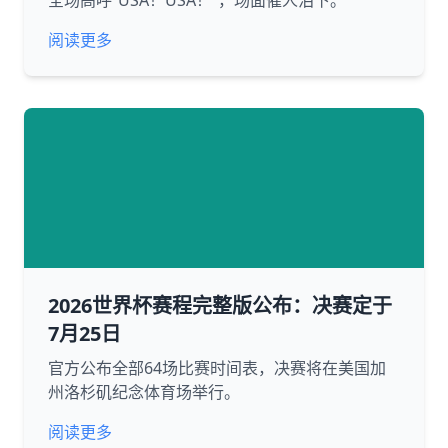
全场高呼“USA！USA！”，场面催人泪下。
阅读更多
2026世界杯赛程完整版公布：决赛定于
7月25日
官方公布全部64场比赛时间表，决赛将在美国加
州洛杉矶纪念体育场举行。
阅读更多