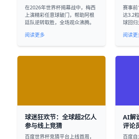
在2026年世界杯揭幕战中，梅西
赛事前
上演精彩任意球破门，帮助阿根
达3.
廷队逆转取胜，全场观众沸腾。
球回归
阅读更多
阅读更
球迷狂欢节：全球超2亿人
AI解
参与线上竞猜
评论
百度世界杯竞猜平台上线首周，
百度自