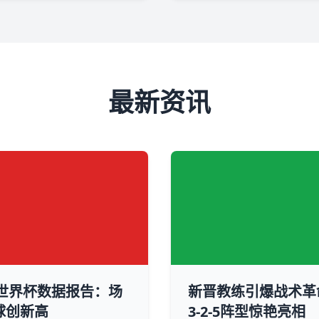
最新资讯
6世界杯数据报告：场
新晋教练引爆战术革
球创新高
3-2-5阵型惊艳亮相