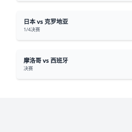
日本 vs 克罗地亚
1/4决赛
摩洛哥 vs 西班牙
决赛