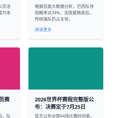
以灵活
根据百度大数据分析，巴西队夺
成为本
冠概率达34%，法国紧随其后，
传统强队仍占主导。
阅读更多
员赛
2026世界杯赛程完整版公
布：决赛定于7月25日
后，队
官方公布全部64场比赛时间表，