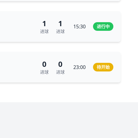
1
1
15:30
进行中
进球
进球
0
0
23:00
待开始
进球
进球