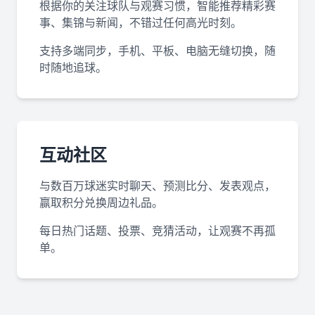
根据你的关注球队与观赛习惯，智能推荐精彩赛
事、集锦与新闻，不错过任何高光时刻。
支持多端同步，手机、平板、电脑无缝切换，随
时随地追球。
互动社区
与数百万球迷实时聊天、预测比分、发表观点，
赢取积分兑换周边礼品。
每日热门话题、投票、竞猜活动，让观赛不再孤
单。