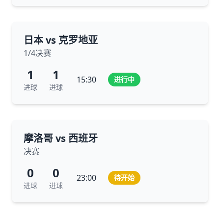
日本 vs 克罗地亚
1/4决赛
1
1
15:30
进行中
进球
进球
摩洛哥 vs 西班牙
决赛
0
0
23:00
待开始
进球
进球