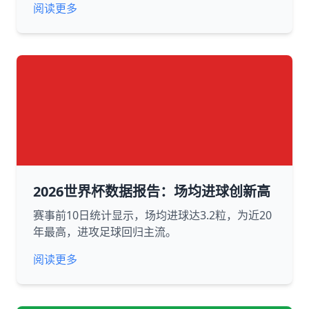
阅读更多
2026世界杯数据报告：场均进球创新高
赛事前10日统计显示，场均进球达3.2粒，为近20
年最高，进攻足球回归主流。
阅读更多