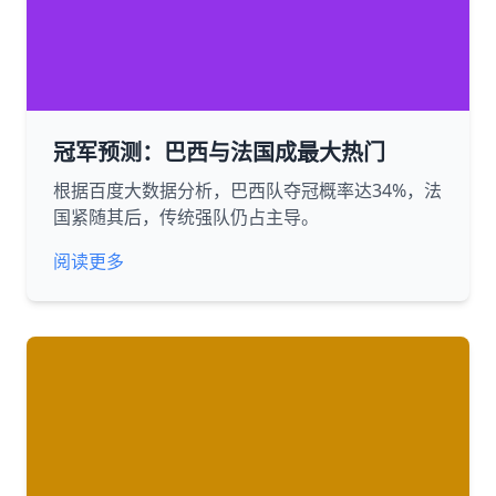
冠军预测：巴西与法国成最大热门
根据百度大数据分析，巴西队夺冠概率达34%，法
国紧随其后，传统强队仍占主导。
阅读更多