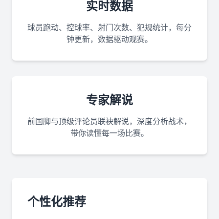
实时数据
球员跑动、控球率、射门次数、犯规统计，每分
钟更新，数据驱动观赛。
专家解说
前国脚与顶级评论员联袂解说，深度分析战术，
带你读懂每一场比赛。
个性化推荐