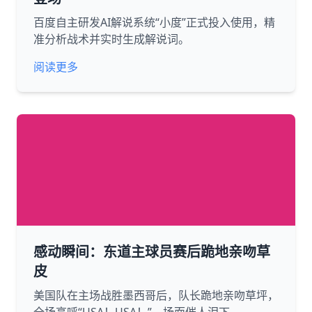
百度自主研发AI解说系统“小度”正式投入使用，精
准分析战术并实时生成解说词。
阅读更多
感动瞬间：东道主球员赛后跪地亲吻草
皮
美国队在主场战胜墨西哥后，队长跪地亲吻草坪，