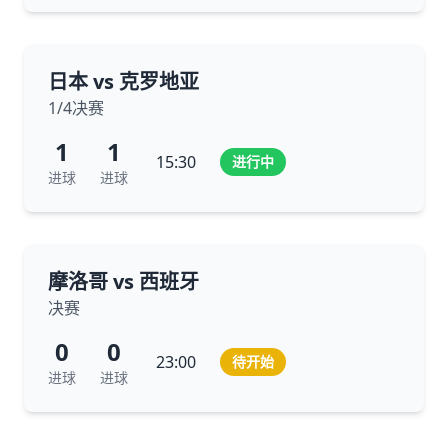
日本 vs 克罗地亚
1/4决赛
1
1
15:30
进行中
进球
进球
摩洛哥 vs 西班牙
决赛
0
0
23:00
待开始
进球
进球