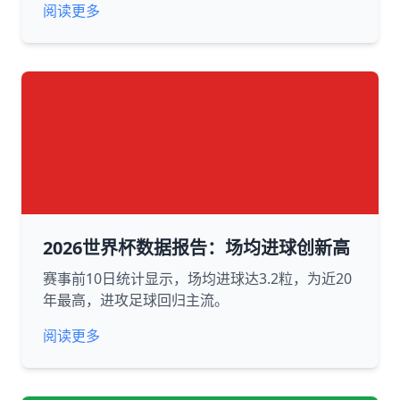
阅读更多
2026世界杯数据报告：场均进球创新高
赛事前10日统计显示，场均进球达3.2粒，为近20
年最高，进攻足球回归主流。
阅读更多