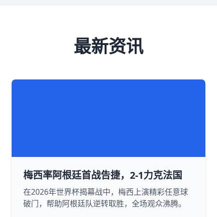
最新资讯
梅西率阿根廷首战告捷，2-1力克法国
在2026年世界杯揭幕战中，梅西上演精彩任意球
破门，帮助阿根廷队逆转取胜，全场观众沸腾。