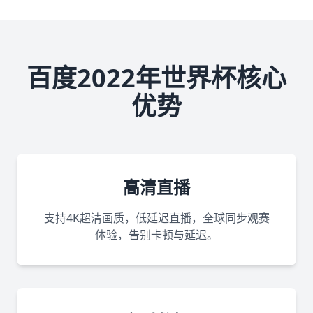
百度2022年世界杯核心
优势
高清直播
支持4K超清画质，低延迟直播，全球同步观赛
体验，告别卡顿与延迟。