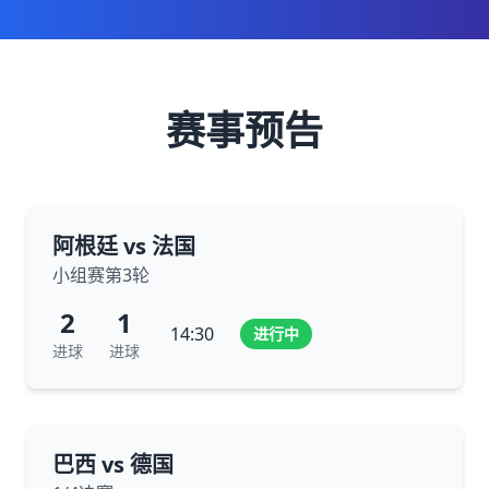
赛事预告
阿根廷 vs 法国
小组赛第3轮
2
1
14:30
进行中
进球
进球
巴西 vs 德国