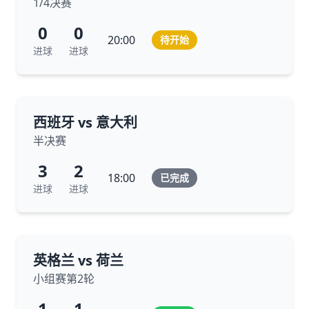
1/4决赛
0
0
20:00
待开始
进球
进球
西班牙 vs 意大利
半决赛
3
2
18:00
已完成
进球
进球
英格兰 vs 荷兰
小组赛第2轮
1
1