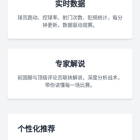
实时数据
球员跑动、控球率、射门次数、犯规统计，每分
钟更新，数据驱动观赛。
专家解说
前国脚与顶级评论员联袂解说，深度分析战术，
带你读懂每一场比赛。
个性化推荐