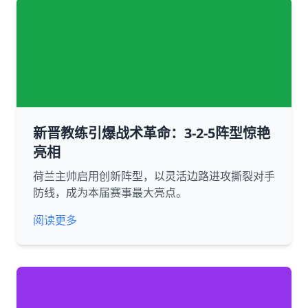
新晋教练引爆战术革命：3-2-5阵型惊艳
亮相
荷兰主帅启用创新阵型，以灵活边路进攻撕裂对手
防线，成为本届赛事最大亮点。
阅读更多