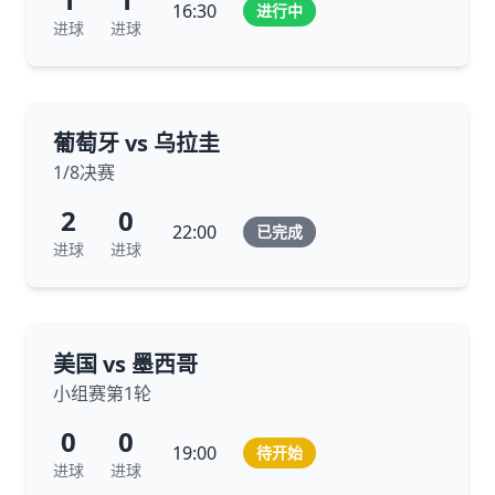
16:30
进行中
进球
进球
葡萄牙 vs 乌拉圭
1/8决赛
2
0
22:00
已完成
进球
进球
美国 vs 墨西哥
小组赛第1轮
0
0
19:00
待开始
进球
进球