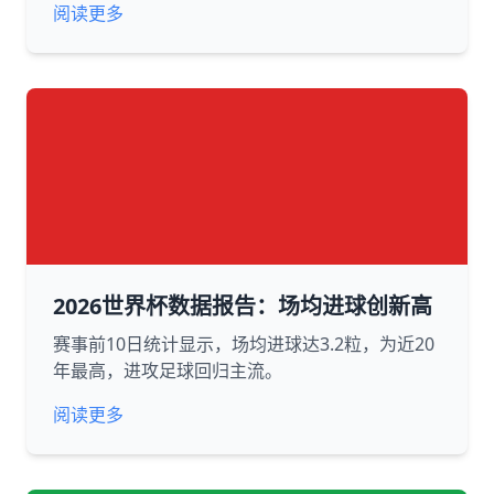
阅读更多
2026世界杯数据报告：场均进球创新高
赛事前10日统计显示，场均进球达3.2粒，为近20
年最高，进攻足球回归主流。
阅读更多