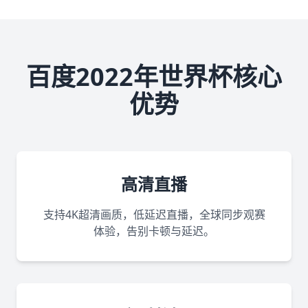
百度2022年世界杯核心
优势
高清直播
支持4K超清画质，低延迟直播，全球同步观赛
体验，告别卡顿与延迟。